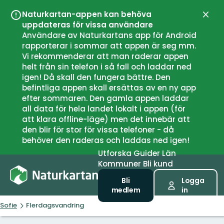
Naturkartan-appen kan behöva
Stän
uppdateras för vissa användare
Användare av Naturkartans app för Android
rapporterar i sommar att appen är seg mm.
Vi rekommenderar att man raderar appen
helt från sin telefon i så fall och laddar ned
igen! Då skall den fungera bättre. Den
befintliga appen skall ersättas av en ny app
efter sommaren. Den gamla appen laddar
all data för hela landet lokalt i appen (för
att klara offline-läge) men det innebär att
den blir för stor för vissa telefoner - då
behöver den raderas och laddas ned igen!
Utforska
Guider
Län
Kommuner
Bli kund
Bli
Logga
medlem
in
Sofie
Flerdagsvandring