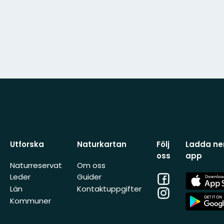
Utforska
Naturkartan
Följ
Ladda ner
oss
app
Naturreservat
Om oss
Facebook
App
Leder
Guider
Store
Län
Kontaktuppgifter
Instagram
App
Kommuner
Store