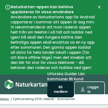
Naturkartan-appen kan behöva
Stän
uppdateras för vissa användare
Användare av Naturkartans app för Android
rapporterar i sommar att appen är seg mm.
Vi rekommenderar att man raderar appen
helt från sin telefon i så fall och laddar ned
igen! Då skall den fungera bättre. Den
befintliga appen skall ersättas av en ny app
efter sommaren. Den gamla appen laddar
all data för hela landet lokalt i appen (för
att klara offline-läge) men det innebär att
den blir för stor för vissa telefoner - då
behöver den raderas och laddas ned igen!
Utforska
Guider
Län
Kommuner
Bli kund
Bli
Logga
medlem
in
Helen
Fjällvandring 2019 Jäkkvik - Ammarnäs