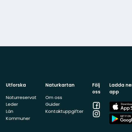
Utforska
Naturkartan
Följ
Ladda ner
oss
app
Naturreservat
Om oss
Facebook
App
Leder
Guider
Store
Län
Kontaktuppgifter
Instagram
App
Kommuner
Store