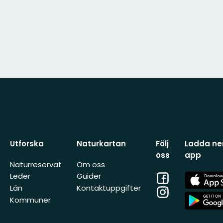
Utforska
Naturkartan
Följ
Ladda ner
oss
app
Naturreservat
Om oss
Facebook
App
Leder
Guider
Store
Län
Kontaktuppgifter
Instagram
App
Kommuner
Store