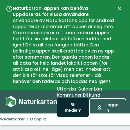
Naturkartan-appen kan behöva
Stän
uppdateras för vissa användare
Användare av Naturkartans app för Android
rapporterar i sommar att appen är seg mm.
Vi rekommenderar att man raderar appen
helt från sin telefon i så fall och laddar ned
igen! Då skall den fungera bättre. Den
befintliga appen skall ersättas av en ny app
efter sommaren. Den gamla appen laddar
all data för hela landet lokalt i appen (för
att klara offline-läge) men det innebär att
den blir för stor för vissa telefoner - då
behöver den raderas och laddas ned igen!
Utforska
Guider
Län
Kommuner
Bli kund
Bli
Logga
medlem
in
Wedemarker
Etapp 12