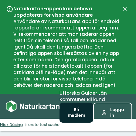
Naturkartan-appen kan behöva
Stän
uppdateras för vissa användare
Användare av Naturkartans app för Android
rapporterar i sommar att appen är seg mm.
Vi rekommenderar att man raderar appen
helt från sin telefon i så fall och laddar ned
igen! Då skall den fungera bättre. Den
befintliga appen skall ersättas av en ny app
efter sommaren. Den gamla appen laddar
all data för hela landet lokalt i appen (för
att klara offline-läge) men det innebär att
den blir för stor för vissa telefoner - då
behöver den raderas och laddas ned igen!
Utforska
Guider
Län
Kommuner
Bli kund
Bli
Logga
medlem
in
Nick Düsing
erste testsuche