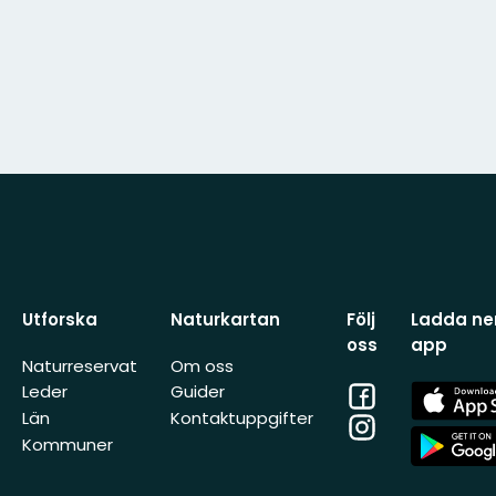
Utforska
Naturkartan
Följ
Ladda ner
oss
app
Naturreservat
Om oss
Facebook
App
Leder
Guider
Store
Län
Kontaktuppgifter
Instagram
App
Kommuner
Store