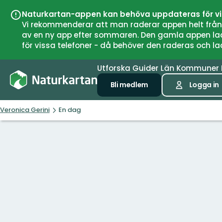
Naturkartan-appen kan behöva uppdateras för v
Vi rekommenderar att man raderar appen helt från si
av en ny app efter sommaren. Den gamla appen laddar
för vissa telefoner - då behöver den raderas och l
Utforska
Guider
Län
Kommuner
Bli medlem
Logga in
Veronica Gerini
En dag