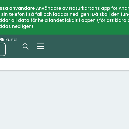
issa användare
Användare av Naturkartans app för Andr
n telefon i så fall och laddar ned igen! Då skall den fun
 all data för hela landet lokalt i appen (för att klara of
addas ned igen!
Bli kund