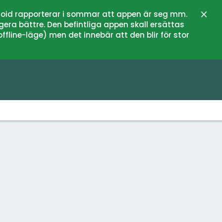
oid rapporterar i sommar att appen är seg mm.
Stän
gera bättre. Den befintliga appen skall ersättas
fline-läge) men det innebär att den blir för stor