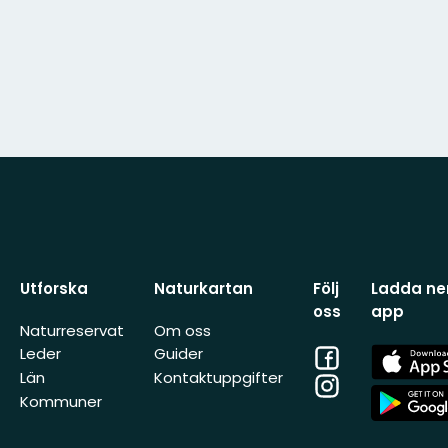
Utforska
Naturkartan
Följ
Ladda ner
oss
app
Naturreservat
Om oss
Facebook
App
Leder
Guider
Store
Län
Kontaktuppgifter
Instagram
App
Kommuner
Store