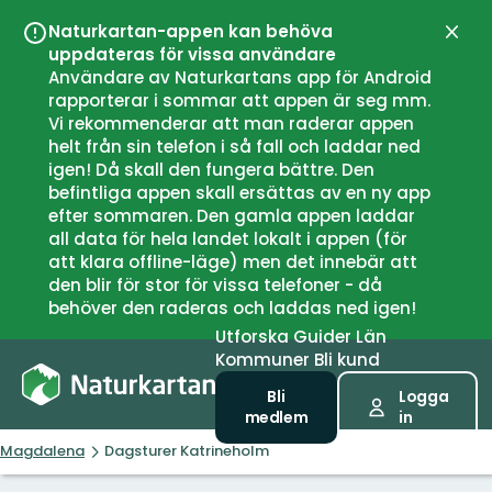
Naturkartan-appen kan behöva
Stän
uppdateras för vissa användare
Användare av Naturkartans app för Android
rapporterar i sommar att appen är seg mm.
Vi rekommenderar att man raderar appen
helt från sin telefon i så fall och laddar ned
igen! Då skall den fungera bättre. Den
befintliga appen skall ersättas av en ny app
efter sommaren. Den gamla appen laddar
all data för hela landet lokalt i appen (för
att klara offline-läge) men det innebär att
den blir för stor för vissa telefoner - då
behöver den raderas och laddas ned igen!
Utforska
Guider
Län
Kommuner
Bli kund
Bli
Logga
medlem
in
Magdalena
Dagsturer Katrineholm