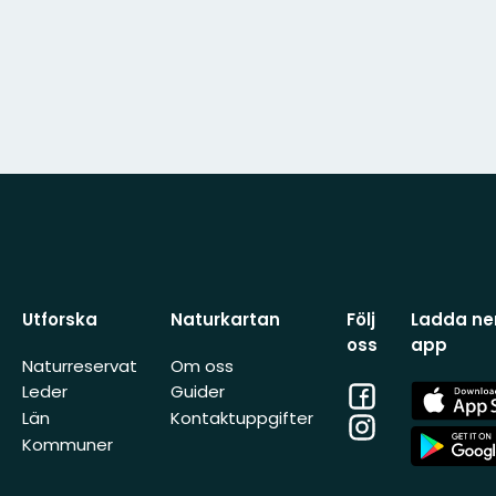
Utforska
Naturkartan
Följ
Ladda ner
oss
app
Naturreservat
Om oss
Facebook
App
Leder
Guider
Store
Län
Kontaktuppgifter
Instagram
App
Kommuner
Store