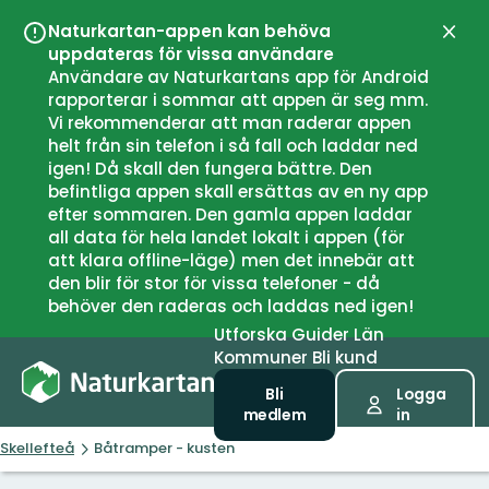
Naturkartan-appen kan behöva
Stän
uppdateras för vissa användare
Användare av Naturkartans app för Android
rapporterar i sommar att appen är seg mm.
Vi rekommenderar att man raderar appen
helt från sin telefon i så fall och laddar ned
igen! Då skall den fungera bättre. Den
befintliga appen skall ersättas av en ny app
efter sommaren. Den gamla appen laddar
all data för hela landet lokalt i appen (för
att klara offline-läge) men det innebär att
den blir för stor för vissa telefoner - då
behöver den raderas och laddas ned igen!
Utforska
Guider
Län
Kommuner
Bli kund
Bli
Logga
medlem
in
Skellefteå
Båtramper - kusten