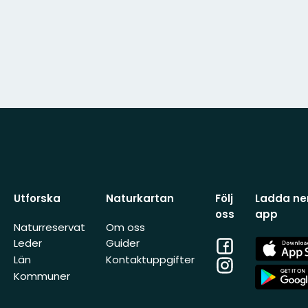
Utforska
Naturkartan
Följ
Ladda ner
oss
app
Naturreservat
Om oss
Facebook
App
Leder
Guider
Store
Län
Kontaktuppgifter
Instagram
App
Kommuner
Store