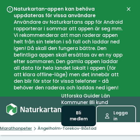
Naturkartan-appen kan behöva
Stän
uppdateras för vissa användare
Användare av Naturkartans app för Android
rapporterar i sommar att appen är seg mm.
Vi rekommenderar att man raderar appen
helt från sin telefon i så fall och laddar ned
igen! Då skall den fungera bättre. Den
befintliga appen skall ersättas av en ny app
efter sommaren. Den gamla appen laddar
all data för hela landet lokalt i appen (för
att klara offline-läge) men det innebär att
den blir för stor för vissa telefoner - då
behöver den raderas och laddas ned igen!
Utforska
Guider
Län
Kommuner
Bli kund
Bli
Logga
medlem
in
Marathonpeter
Ängelholm-Torekov-Båstad