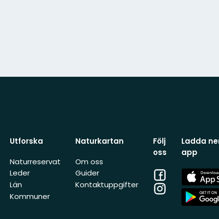
Utforska
Naturkartan
Följ
Ladda ner
oss
app
Naturreservat
Om oss
Facebook
App
Leder
Guider
Store
Län
Kontaktuppgifter
Instagram
App
Kommuner
Store