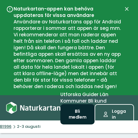
Naturkartan-appen kan behöva
Stän
uppdateras för vissa användare
Användare av Naturkartans app för Android
rapporterar i sommar att appen är seg mm.
Vi rekommenderar att man raderar appen
helt från sin telefon i så fall och laddar ned
igen! Då skall den fungera bättre. Den
befintliga appen skall ersättas av en ny app
efter sommaren. Den gamla appen laddar
all data för hela landet lokalt i appen (för
att klara offline-läge) men det innebär att
den blir för stor för vissa telefoner - då
behöver den raderas och laddas ned igen!
Utforska
Guider
Län
Kommuner
Bli kund
Bli
Logga
medlem
in
B1996
2-3 augusti