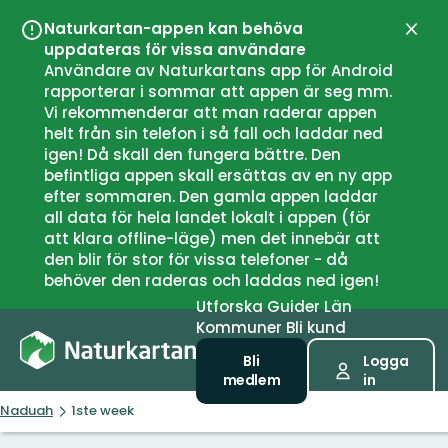
Naturkartan-appen kan behöva
Stän
uppdateras för vissa användare
Användare av Naturkartans app för Android
rapporterar i sommar att appen är seg mm.
Vi rekommenderar att man raderar appen
helt från sin telefon i så fall och laddar ned
igen! Då skall den fungera bättre. Den
befintliga appen skall ersättas av en ny app
efter sommaren. Den gamla appen laddar
all data för hela landet lokalt i appen (för
att klara offline-läge) men det innebär att
den blir för stor för vissa telefoner - då
behöver den raderas och laddas ned igen!
Utforska
Guider
Län
Kommuner
Bli kund
Bli
Logga
medlem
in
Naduah
1ste week