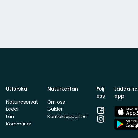
Utforska
Naturkartan
Följ
Ladda ner
oss
app
Naturreservat
Om oss
Facebook
App
Leder
Guider
Store
Län
Kontaktuppgifter
Instagram
App
Kommuner
Store