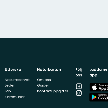
Utforska
Naturkartan
Följ
Ladda ner
oss
app
Naturreservat
Om oss
Facebook
App
Leder
Guider
Store
Län
Kontaktuppgifter
Instagram
App
Kommuner
Store