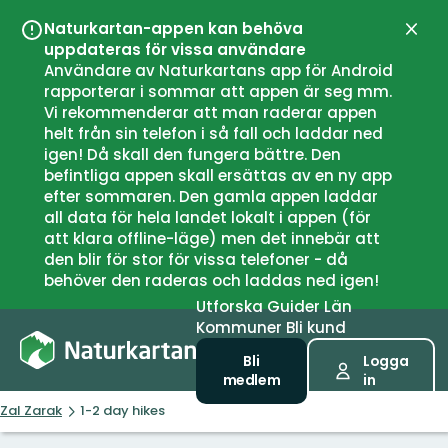
Naturkartan-appen kan behöva
Stän
uppdateras för vissa användare
Användare av Naturkartans app för Android
rapporterar i sommar att appen är seg mm.
Vi rekommenderar att man raderar appen
helt från sin telefon i så fall och laddar ned
igen! Då skall den fungera bättre. Den
befintliga appen skall ersättas av en ny app
efter sommaren. Den gamla appen laddar
all data för hela landet lokalt i appen (för
att klara offline-läge) men det innebär att
den blir för stor för vissa telefoner - då
behöver den raderas och laddas ned igen!
Utforska
Guider
Län
Kommuner
Bli kund
Bli
Logga
medlem
in
Zal Zarak
1-2 day hikes