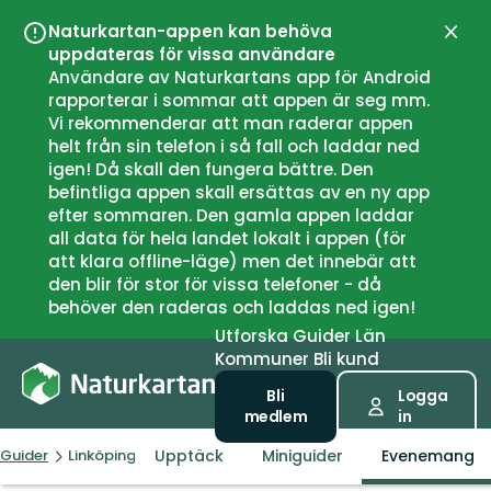
Naturkartan-appen kan behöva
Stän
uppdateras för vissa användare
Användare av Naturkartans app för Android
rapporterar i sommar att appen är seg mm.
Vi rekommenderar att man raderar appen
helt från sin telefon i så fall och laddar ned
igen! Då skall den fungera bättre. Den
befintliga appen skall ersättas av en ny app
efter sommaren. Den gamla appen laddar
all data för hela landet lokalt i appen (för
att klara offline-läge) men det innebär att
den blir för stor för vissa telefoner - då
behöver den raderas och laddas ned igen!
Utforska
Guider
Län
Kommuner
Bli kund
Bli
Logga
medlem
in
Upptäck
Miniguider
Evenemang
Guider
Linköpings kommun