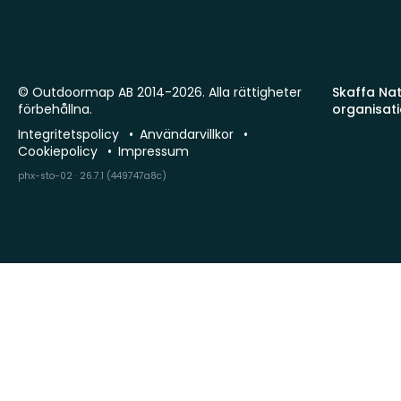
© Outdoormap AB 2014-2026. Alla rättigheter
Skaffa Natu
förbehållna.
organisat
Integritetspolicy
Användarvillkor
Cookiepolicy
Impressum
phx-sto-02 · 26.7.1 (449747a8c)