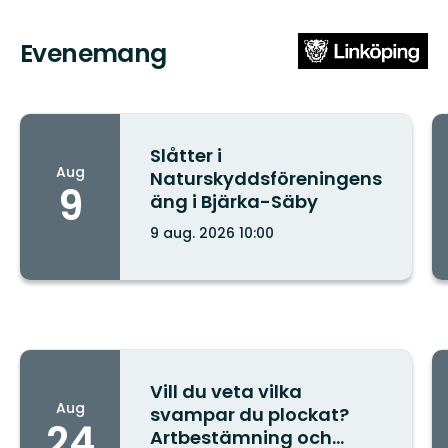
Evenemang
Slåtter i
Aug
Naturskyddsföreningens
9
äng i Bjärka-Säby
9 aug. 2026 10:00
Stad/ort:
Vill du veta vilka
Aug
svampar du plockat?
24
Artbestämning och