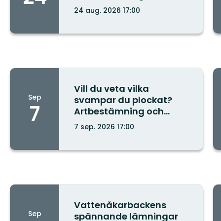
svamputställning på
24 aug. 2026 17:00
Naturcentrum
Stad/ort:
Vill du veta vilka
Sep
svampar du plockat?
7
Artbestämning och
svamputställning på
7 sep. 2026 17:00
Naturcentrum
Stad/ort:
Vattenåkarbackens
Sep
spännande lämningar