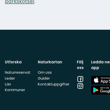
parkskötsel
.
Utforska
Naturkartan
Följ
Ladda ner
oss
app
Naturreservat
Om oss
Facebook
App
Leder
Guider
Store
Län
Kontaktuppgifter
Instagram
App
Kommuner
Store