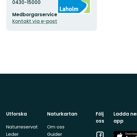
Adress
Organisationens
0430-15000
logotyp
E-
Medborgarservice
postadress
Kontakt via e-post
Utforska
Naturkartan
Följ
Ladda ner
oss
app
Naturreservat
Om oss
Facebook
App
Leder
Guider