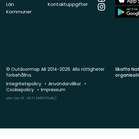
Store
Län
Kontaktuppgifter
Instagram
App
Kommuner
Store
© Outdoormap AB 2014-2026. Alla rättigheter
Skaffa Natu
förbehållna.
organisat
Integritetspolicy
Användarvillkor
Cookiepolicy
Impressum
phx-sto-01 · 26.7.1 (449747a8c)