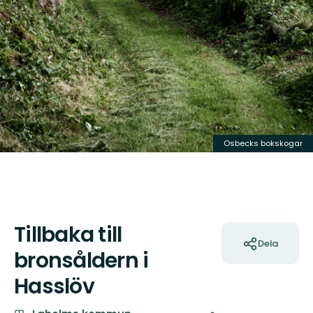
Osbecks bokskogar
Tillbaka till
Åtgärder
Dela
bronsåldern i
Hasslöv