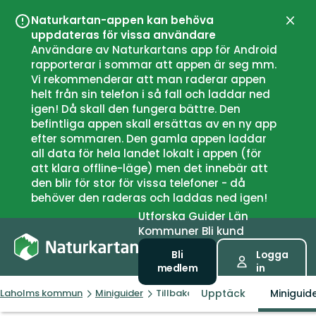
Naturkartan-appen kan behöva
Stän
uppdateras för vissa användare
Användare av Naturkartans app för Android
rapporterar i sommar att appen är seg mm.
Vi rekommenderar att man raderar appen
helt från sin telefon i så fall och laddar ned
igen! Då skall den fungera bättre. Den
befintliga appen skall ersättas av en ny app
efter sommaren. Den gamla appen laddar
all data för hela landet lokalt i appen (för
att klara offline-läge) men det innebär att
den blir för stor för vissa telefoner - då
behöver den raderas och laddas ned igen!
Utforska
Guider
Län
Kommuner
Bli kund
Bli
Logga
medlem
in
Upptäck
Miniguid
Laholms kommun
Miniguider
Tillbaka till bronsåldern i Hasslöv