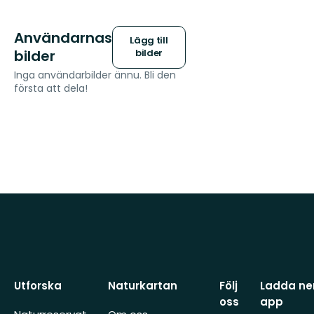
Användarnas
Lägg till
bilder
bilder
Inga användarbilder ännu. Bli den
första att dela!
Utforska
Naturkartan
Följ
Ladda ner
oss
app