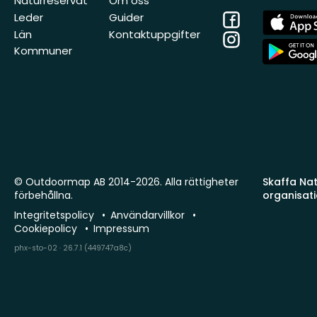
Naturreservat
Om oss
Facebook
App
Leder
Guider
Store
Län
Kontaktuppgifter
Instagram
App
Kommuner
Store
© Outdoormap AB 2014-2026. Alla rättigheter
Skaffa Natu
förbehållna.
organisat
Integritetspolicy
Användarvillkor
Cookiepolicy
Impressum
phx-sto-02 · 26.7.1 (449747a8c)