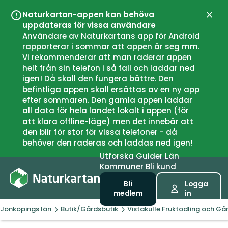
Naturkartan-appen kan behöva
Stän
uppdateras för vissa användare
Användare av Naturkartans app för Android
rapporterar i sommar att appen är seg mm.
Vi rekommenderar att man raderar appen
helt från sin telefon i så fall och laddar ned
igen! Då skall den fungera bättre. Den
befintliga appen skall ersättas av en ny app
efter sommaren. Den gamla appen laddar
all data för hela landet lokalt i appen (för
att klara offline-läge) men det innebär att
den blir för stor för vissa telefoner - då
behöver den raderas och laddas ned igen!
Utforska
Guider
Län
Kommuner
Bli kund
Bli
Logga
medlem
in
Jönköpings län
Butik/Gårdsbutik
Vistakulle Fruktodling och Gå