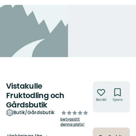
Vistakulle
Åtgärder
Fruktodling och
Besökt
Spara
Hitt
Gårdsbutik
hit
av
Butik/Gårdsbutik
5
betygsätt
stjärnor
denna plats!
Län: