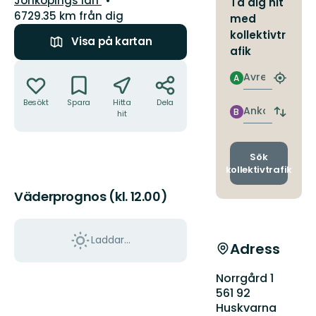
Jönköpings län
Ta dig hit
6729.35 km från dig
med
kollektivtr
Visa på kartan
afik
Åtgärder
Avresa
A
Hitta
närmas
Besökt
Spara
Hitta
Dela
hållpla
Ankomst
B
hit
Byt
avgång
och
ankomst
Sök
kollektivtrafik
Väderprognos (kl. 12.00)
Laddar...
Adress
Norrgård 1
561 92
Huskvarna