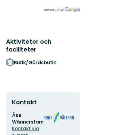
till
den
fantastiska
naturen
Runt
Vät...
Aktiviteter och
faciliteter
Butik/Gårdsbutik
Kontakt
E-
Organisationens
Åse
postadress
logotyp
Wännerstam
Kontakt via