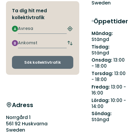
Sweden
Ta dig hit med
kollektivtrafik
Öppettider
Avresa
A
Hitta
Måndag:
närmaste
Stängd
hållplats
Ankomst
B
Byt
Tisdag:
avgångs-
Stängd
och
Onsdag:
13:00
ankomsthållplatser
Sök kollektivtrafik
- 18:00
Torsdag:
13:00
- 18:00
Fredag:
13:00 -
16:00
Lördag:
10:00 -
Adress
14:00
Söndag:
Norrgård 1
Stängd
561 92 Huskvarna
Sweden