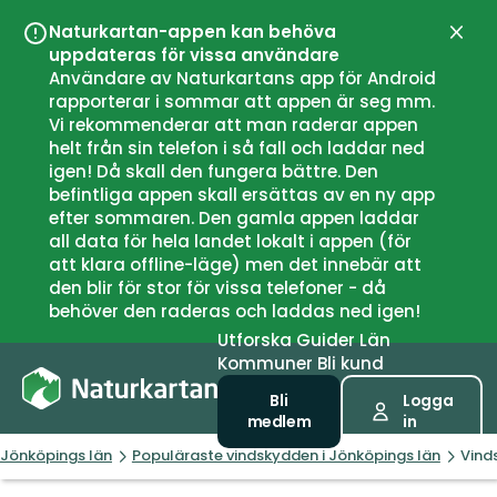
Naturkartan-appen kan behöva
Stän
uppdateras för vissa användare
Användare av Naturkartans app för Android
rapporterar i sommar att appen är seg mm.
Vi rekommenderar att man raderar appen
helt från sin telefon i så fall och laddar ned
igen! Då skall den fungera bättre. Den
befintliga appen skall ersättas av en ny app
efter sommaren. Den gamla appen laddar
all data för hela landet lokalt i appen (för
att klara offline-läge) men det innebär att
den blir för stor för vissa telefoner - då
behöver den raderas och laddas ned igen!
Utforska
Guider
Län
Kommuner
Bli kund
Bli
Logga
medlem
in
Jönköpings län
Populäraste vindskydden i Jönköpings län
Vind