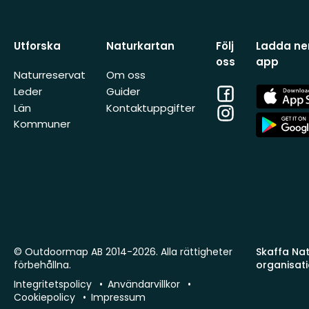
Utforska
Naturkartan
Följ
Ladda ner
oss
app
Naturreservat
Om oss
Facebook
App
Leder
Guider
Store
Län
Kontaktuppgifter
Instagram
App
Kommuner
Store
© Outdoormap AB 2014-2026. Alla rättigheter
Skaffa Natu
förbehållna.
organisat
Integritetspolicy
Användarvillkor
Cookiepolicy
Impressum