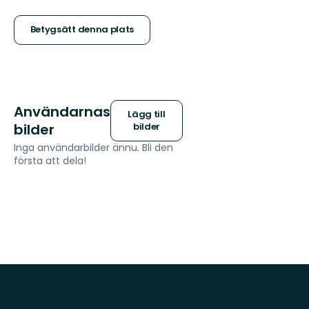
5
stjärnor
Betygsätt denna plats
Användarnas
Lägg till
bilder
bilder
Inga användarbilder ännu. Bli den
första att dela!