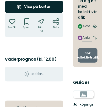
Ta dig hit
med
Visa på kartan
kollektivtr
Åtgärder
afik
Avresa
A
Besökt
Spara
Hitta
Dela
Hitta
hit
närmas
hållpla
Ankomst
B
Byt
avgång
och
ankomst
Sök
kollektivtrafik
Väderprognos (kl. 12.00)
Laddar...
Guider
Jönköpings