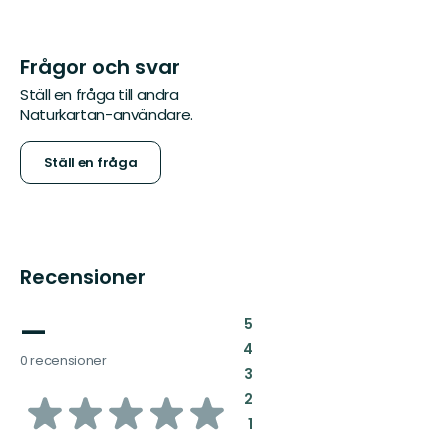
Frågor och svar
Ställ en fråga till andra
Naturkartan-användare.
Ställ en fråga
Recensioner
—
:
5
:
4
0 recensioner
:
3
av
:
2
:
1