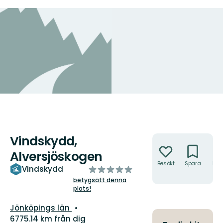
Vindskydd,
Åtgärder
Alversjöskogen
Besökt
Spara
Hitt
av
Vindskydd
hit
5
betygsätt denna
plats!
stjärnor
Län:
Jönköpings län
6775.14 km från dig