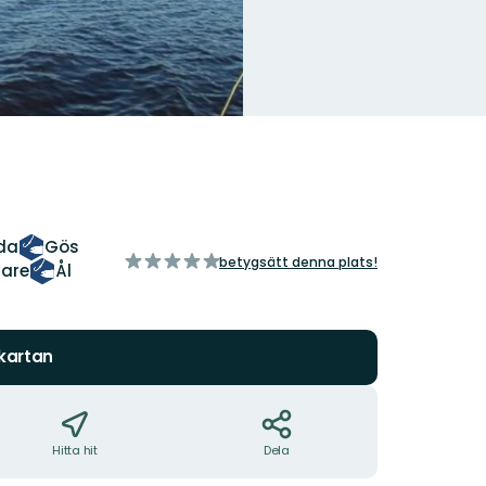
da
Gös
av
betygsätt denna plats!
tare
Ål
5
stjärnor
 kartan
Hitta hit
Dela