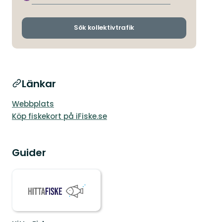
avgångs-
och
ankomsthållp
Sök kollektivtrafik
Länkar
Webbplats
Köp fiskekort på iFiske.se
Guider