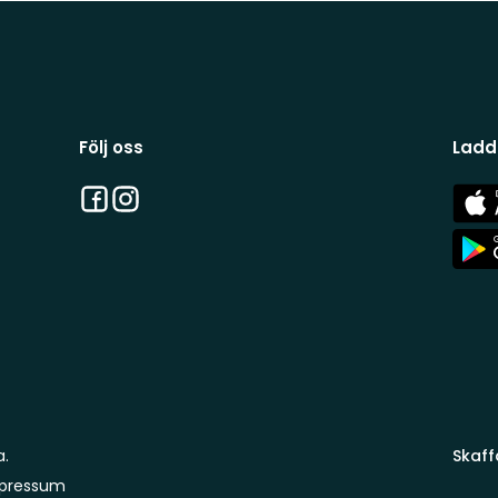
Följ oss
Ladd
Facebook
Instagram
App
Stor
App
Stor
a.
Skaff
pressum