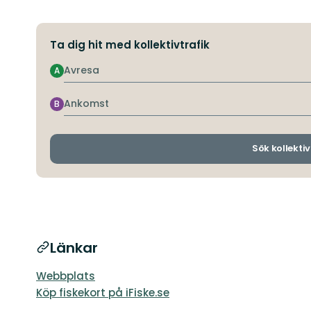
Ta dig hit med kollektivtrafik
Avresa
A
Ankomst
B
Sök kollektiv
Länkar
Webbplats
Köp fiskekort på iFiske.se