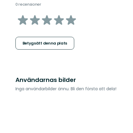
0 recensioner
av
5
stjärnor
Betygsätt denna plats
Användarnas bilder
Inga användarbilder ännu. Bli den första att dela!