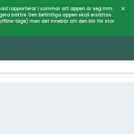
oid rapporterar i sommar att appen är seg mm.
Stän
gera bättre. Den befintliga appen skall ersättas
fline-läge) men det innebär att den blir för stor