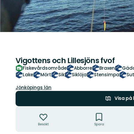
Vigottens och Lillesjöns fvof
Fiskevårdsområde
Abborre
Braxen
Gäd
Lake
Mört
Sik
Siklöja
Stensimpa
Su
Län:
Jönköpings län
Visa på
Åtgärder
Besökt
Spara