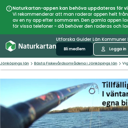
Naturkartan-appen kan behöva uppdateras för v
Vi rekommenderar att man raderar appen helt från si
av en ny app efter sommaren. Den gamla appen laddar
för vissa telefoner - då behöver den raderas och l
Utforska
Guider
Län
Kommuner
Bli medlem
Logga in
Jönköpings län
Bästa Fiskevårdsområdena i Jönköpings län
Vig