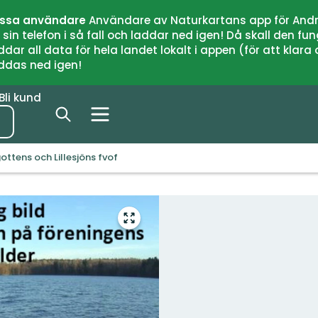
issa användare
Användare av Naturkartans app för Andr
n telefon i så fall och laddar ned igen! Då skall den fun
 all data för hela landet lokalt i appen (för att klara of
addas ned igen!
Bli kund
ottens och Lillesjöns fvof
Gå
till
helskärmsläge