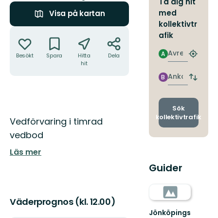
Ta dig hit
med
Visa på kartan
kollektivtr
Åtgärder
afik
Avresa
A
Besökt
Spara
Hitta
Dela
Hitta
hit
närmas
hållpla
Ankomst
B
Byt
avgång
och
ankomst
Sök
kollektivtrafik
Beskrivning
Vedförvaring i timrad
vedbod
Läs mer
Guider
Väderprognos (kl. 12.00)
Jönköpings