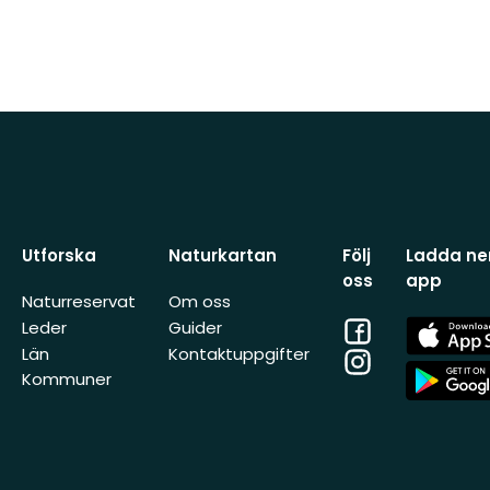
Utforska
Naturkartan
Följ
Ladda ner
oss
app
Naturreservat
Om oss
Facebook
App
Leder
Guider
Store
Län
Kontaktuppgifter
Instagram
App
Kommuner
Store