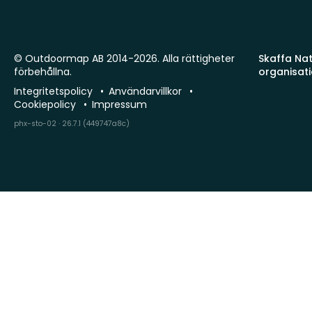
© Outdoormap AB 2014-2026. Alla rättigheter
Skaffa Natu
förbehållna.
organisat
Integritetspolicy
Användarvillkor
Cookiepolicy
Impressum
phx-sto-02 · 26.7.1 (449747a8c)