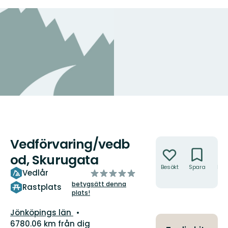
Vedförvaring/vedb
Åtgärder
od, Skurugata
Besökt
Spara
Hitt
av
Vedlår
hit
5
betygsätt denna
Rastplats
plats!
stjärnor
Län:
Jönköpings län
6780.06 km från dig