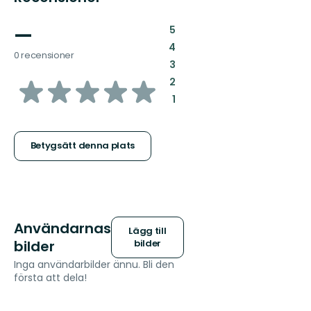
—
:
5
:
4
0 recensioner
:
3
av
:
2
:
1
5
stjärnor
Betygsätt denna plats
Användarnas
Lägg till
bilder
bilder
Inga användarbilder ännu. Bli den
första att dela!