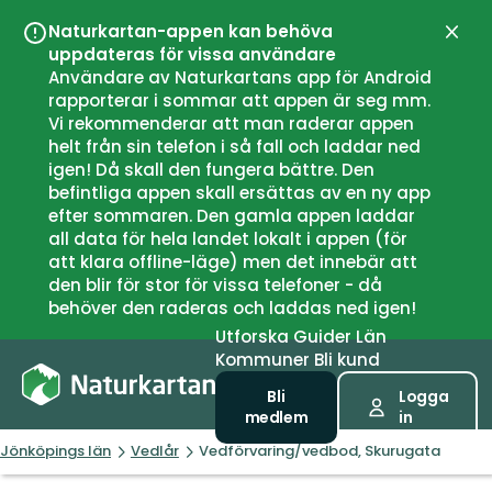
Naturkartan-appen kan behöva
Stän
uppdateras för vissa användare
Användare av Naturkartans app för Android
rapporterar i sommar att appen är seg mm.
Vi rekommenderar att man raderar appen
helt från sin telefon i så fall och laddar ned
igen! Då skall den fungera bättre. Den
befintliga appen skall ersättas av en ny app
efter sommaren. Den gamla appen laddar
all data för hela landet lokalt i appen (för
att klara offline-läge) men det innebär att
den blir för stor för vissa telefoner - då
behöver den raderas och laddas ned igen!
Utforska
Guider
Län
Kommuner
Bli kund
Bli
Logga
medlem
in
Jönköpings län
Vedlår
Vedförvaring/vedbod, Skurugata