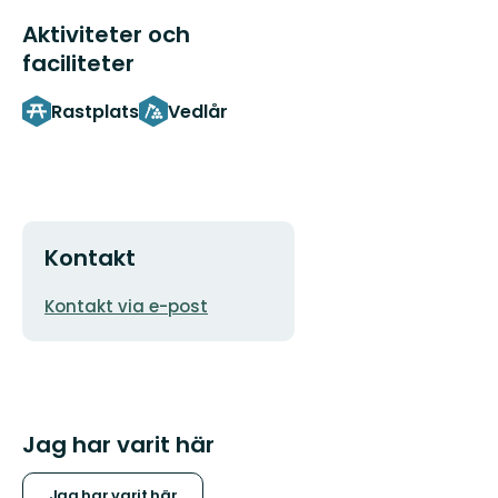
Aktiviteter och
faciliteter
Rastplats
Vedlår
Kontakt
E-
Kontakt via e-post
postadress
Jag har varit här
Jag har varit här