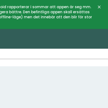
oid rapporterar i sommar att appen är seg mm.
Stän
gera bättre. Den befintliga appen skall ersättas
fline-läge) men det innebär att den blir för stor