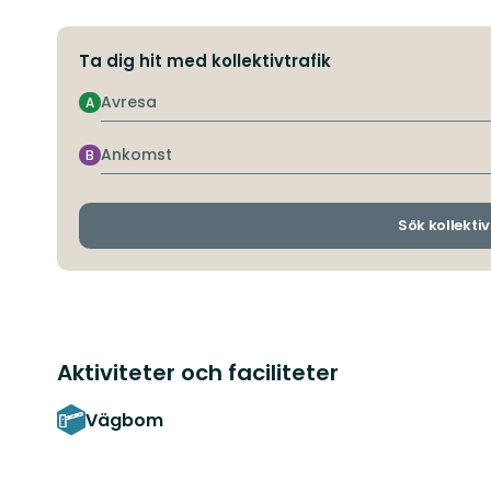
Ta dig hit med kollektivtrafik
Avresa
A
Ankomst
B
Sök kollektiv
Aktiviteter och faciliteter
Vägbom