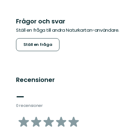
Frågor och svar
Ställ en fråga till andra Naturkartan-användare.
Ställ en fråga
Recensioner
—
0 recensioner
av
5