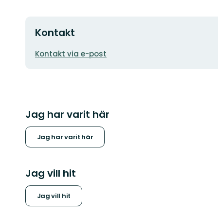
Kontakt
E-
Kontakt via e-post
postadress
Jag har varit här
Jag har varit här
Jag vill hit
Jag vill hit