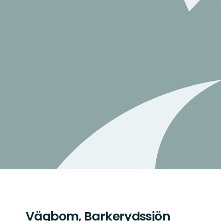
Vägbom, Barkerydssjön