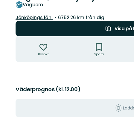
Vägbom
Län:
Jönköpings län
6752.26 km från dig
Visa på
Åtgärder
Besökt
Spara
Väderprognos (kl. 12.00)
Ladda