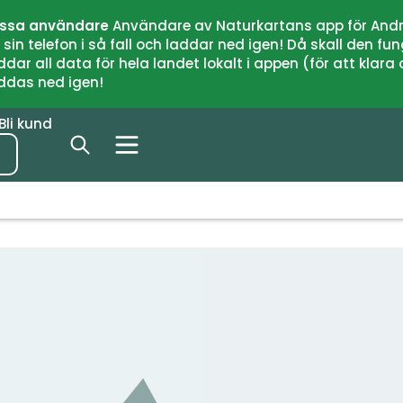
issa användare
Användare av Naturkartans app för Andr
n telefon i så fall och laddar ned igen! Då skall den fun
 all data för hela landet lokalt i appen (för att klara of
addas ned igen!
Bli kund