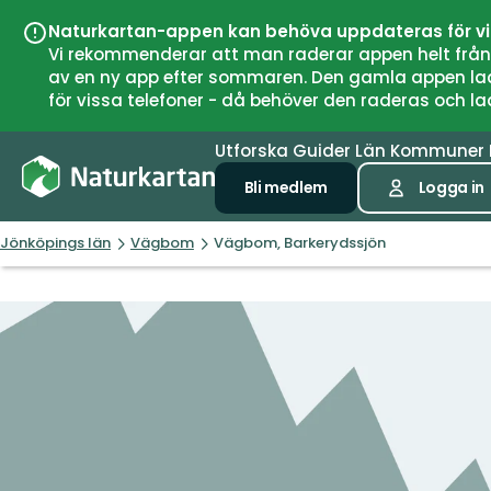
Naturkartan-appen kan behöva uppdateras för v
Vi rekommenderar att man raderar appen helt från si
av en ny app efter sommaren. Den gamla appen laddar
för vissa telefoner - då behöver den raderas och l
Utforska
Guider
Län
Kommuner
Bli medlem
Logga in
Jönköpings län
Vägbom
Vägbom, Barkerydssjön