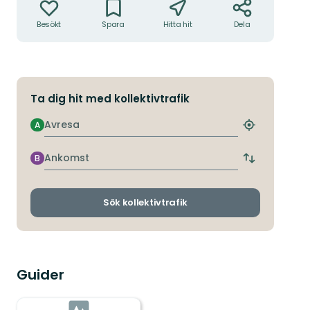
Besökt
Spara
Hitta hit
Dela
Ta dig hit med kollektivtrafik
Avresa
A
Hitta
närmaste
hållplats
Ankomst
B
Byt
avgångs-
och
ankomsthållp
Sök kollektivtrafik
Guider