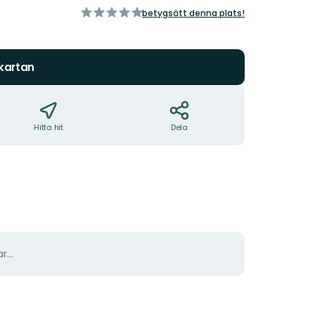
av
betygsätt denna plats!
5
stjärnor
 kartan
Hitta hit
Dela
r...