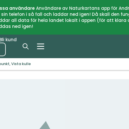
issa användare
Användare av Naturkartans app för Andr
n telefon i så fall och laddar ned igen! Då skall den fun
 all data för hela landet lokalt i appen (för att klara of
addas ned igen!
Bli kund
unkt, Vista kulle