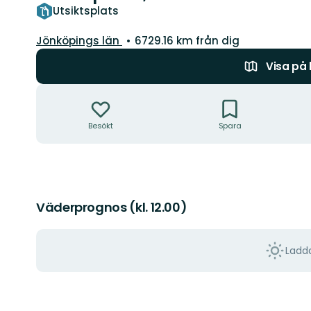
Utsiktsplats
Län:
Jönköpings län
6729.16 km från dig
Visa på
Åtgärder
Besökt
Spara
Väderprognos (kl. 12.00)
Ladda