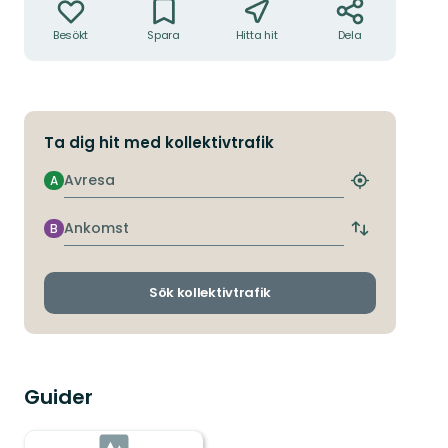
Besökt
Spara
Hitta hit
Dela
Ta dig hit med kollektivtrafik
Avresa
A
Hitta
närmaste
hållplats
Ankomst
B
Byt
avgångs-
och
ankomsthållp
Sök kollektivtrafik
Guider