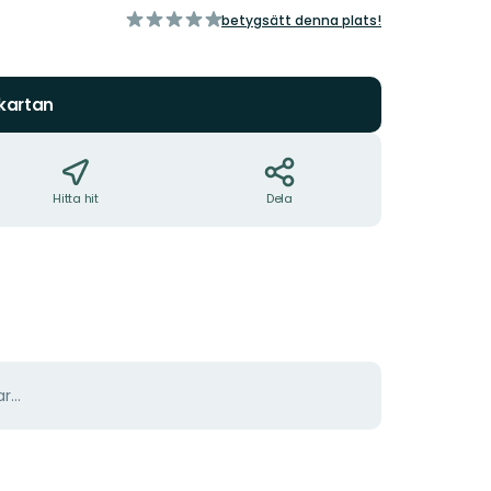
av
betygsätt denna plats!
5
stjärnor
 kartan
Hitta hit
Dela
r...