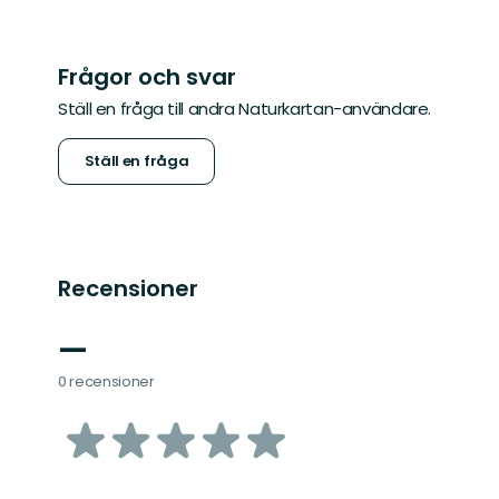
Frågor och svar
Ställ en fråga till andra Naturkartan-användare.
Ställ en fråga
Recensioner
—
0 recensioner
av
5