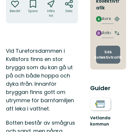
kollektivtr
afik
Besökt
Spara
Hitta
Dela
hit
Avresa
A
Hitta
närmas
hållpla
Ankomst
B
Byt
avgång
och
Beskrivning
Vid Tureforsdammen i
ankomst
Sök
kollektivtrafik
Kvillsfors finns en stor
brygga som du kan gå ut
på och både hoppa och
dyka ifrån. Innanför
Guider
bryggan finns gott om
utrymme för barnfamiljen
att leka i vattnet.
Vetlanda
Botten består av smågrus
kommun
Guld
och sand, men några