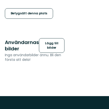
5
stjärnor
Betygsätt denna plats
Användarnas
Lägg till
bilder
bilder
Inga användarbilder ännu. Bli den
första att dela!