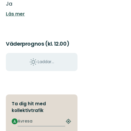
Ja
Läs mer
Väderprognos (kl. 12.00)
Laddar...
Ta dig hit med
kollektivtrafik
Avresa
A
Hitta
närmaste