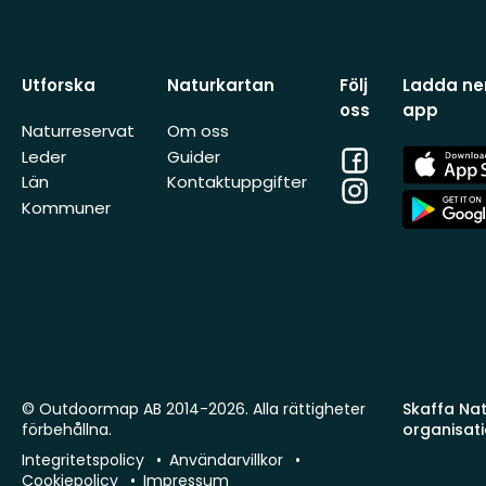
Utforska
Naturkartan
Följ
Ladda ner
oss
app
Naturreservat
Om oss
Facebook
App
Leder
Guider
Store
Län
Kontaktuppgifter
Instagram
App
Kommuner
Store
© Outdoormap AB 2014-2026. Alla rättigheter
Skaffa Natu
förbehållna.
organisat
Integritetspolicy
Användarvillkor
Cookiepolicy
Impressum