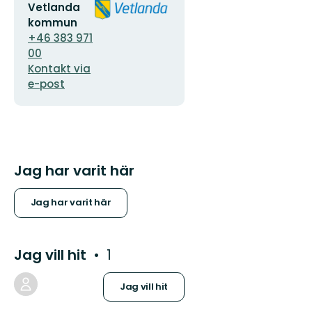
E-
Organisationens
Vetlanda
postadress
logotyp
kommun
+46 383 971
00
Kontakt via
e-post
Jag har varit här
Jag har varit här
Jag vill hit
1
Jag vill hit