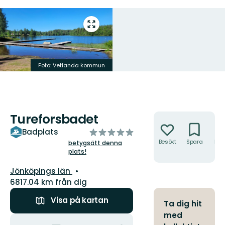
Gå
till
helskärmsläge
Foto: Vetlanda kommun
Tureforsbadet
Åtgärder
av
Badplats
5
Besökt
Spara
Hitt
betygsätt denna
hit
plats!
stjärnor
Län:
Jönköpings län
6817.04 km från dig
Visa på kartan
Ta dig hit
med
Åtgärder