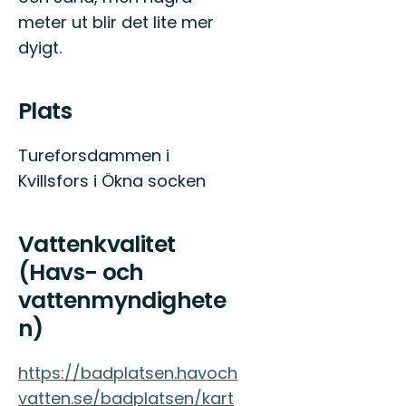
och
meter ut blir det lite mer
gröna
skogar.
dyigt.
På
riktigt.
Plats
Tureforsdammen i
Kvillsfors i Ökna socken
Vattenkvalitet
(Havs- och
vattenmyndighete
n)
https://badplatsen.havoch
vatten.se/badplatsen/kart