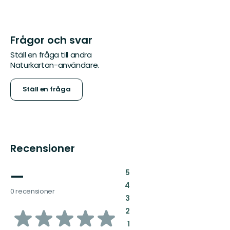
Frågor och svar
Ställ en fråga till andra
Naturkartan-användare.
Ställ en fråga
Recensioner
—
:
5
:
4
0 recensioner
:
3
av
:
2
:
1