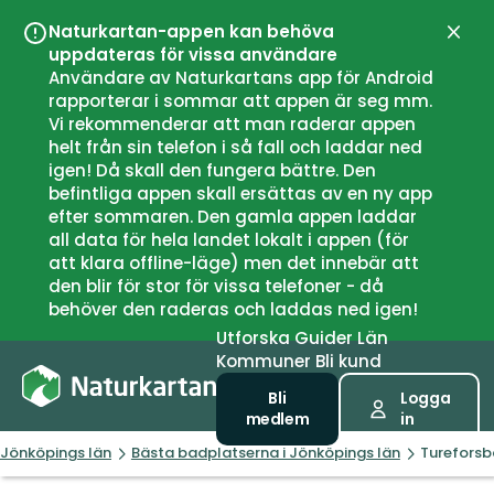
Naturkartan-appen kan behöva
Stän
uppdateras för vissa användare
Användare av Naturkartans app för Android
rapporterar i sommar att appen är seg mm.
Vi rekommenderar att man raderar appen
helt från sin telefon i så fall och laddar ned
igen! Då skall den fungera bättre. Den
befintliga appen skall ersättas av en ny app
efter sommaren. Den gamla appen laddar
all data för hela landet lokalt i appen (för
att klara offline-läge) men det innebär att
den blir för stor för vissa telefoner - då
behöver den raderas och laddas ned igen!
Utforska
Guider
Län
Kommuner
Bli kund
Bli
Logga
medlem
in
Jönköpings län
Bästa badplatserna i Jönköpings län
Tureforsb