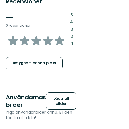
Recensioner
—
:
5
:
4
0 recensioner
:
3
av
:
2
:
1
5
stjärnor
Betygsätt denna plats
Användarnas
Lägg till
bilder
bilder
Inga användarbilder ännu. Bli den
första att dela!