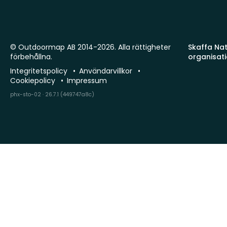
© Outdoormap AB 2014-2026. Alla rättigheter
Skaffa Natu
förbehållna.
organisat
Integritetspolicy
Användarvillkor
Cookiepolicy
Impressum
phx-sto-02 · 26.7.1 (449747a8c)