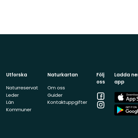
Utforska
Naturkartan
Följ
Ladda ner
oss
app
Naturreservat
Om oss
Facebook
App
Leder
Guider
Store
Län
Kontaktuppgifter
Instagram
App
Kommuner
Store