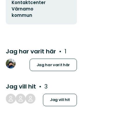
Kontaktcenter
postadress
Värnamo
kommun
Jag har varit här
1
Jag har varit här
Jag vill hit
3
Jag vill hit