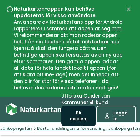
Naturkartan-appen kan behöva
Stän
uppdateras för vissa användare
Användare av Naturkartans app för Android
rapporterar i sommar att appen är seg mm.
Vi rekommenderar att man raderar appen
helt från sin telefon i så fall och laddar ned
igen! Då skall den fungera bättre. Den
befintliga appen skall ersättas av en ny app
efter sommaren. Den gamla appen laddar
all data för hela landet lokalt i appen (för
att klara offline-läge) men det innebär att
den blir för stor för vissa telefoner - då
behöver den raderas och laddas ned igen!
Utforska
Guider
Län
Kommuner
Bli kund
Bli
Logga
medlem
in
Jönköpings län
Bästa rundslingorna för vandring i Jönköpings län