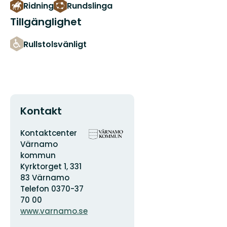
Ridning
Rundslinga
Tillgänglighet
Rullstolsvänligt
Kontakt
Adress
Organisationens
Kontaktcenter
logotyp
Värnamo
kommun
Kyrktorget 1, 331
83 Värnamo
Telefon 0370-37
70 00
www.varnamo.se
E-