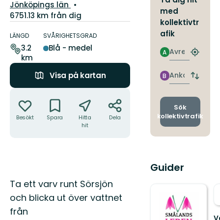
Län:
Jönköpings län
med
6751.13 km från dig
kollektivtr
Information
afik
om
LÄNGD
SVÅRIGHETSGRAD
leden
3.2
Blå - medel
Avresa
A
Hitta
km
närmas
hållpla
Ankomst
Visa på kartan
B
Byt
avgång
Åtgärder
och
ankomst
Sök
kollektivtrafik
Besökt
Spara
Hitta
Dela
hit
Guider
Beskrivning
Ta ett varv runt Sörsjön
och blicka ut över vattnet
från
V