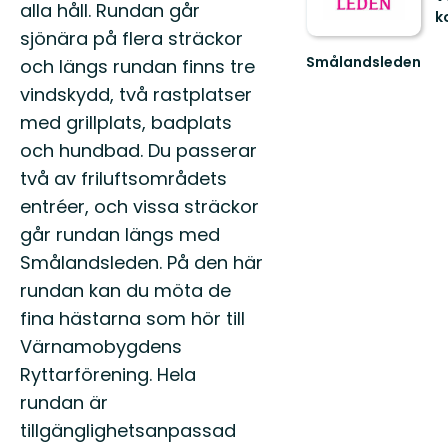
alla håll. Rundan går
k
Sv
sjönära på flera sträckor
F
Smålandsleden
och längs rundan finns tre
2
Upplev
o
vindskydd, två rastplatser
Smålands
År
omväxlande
med grillplats, badplats
Ku
natur
och hundbad. Du passerar
och
rika
två av friluftsområdets
kultu...
entréer, och vissa sträckor
går rundan längs med
Smålandsleden. På den här
rundan kan du möta de
fina hästarna som hör till
Värnamobygdens
Ryttarförening. Hela
rundan är
tillgänglighetsanpassad