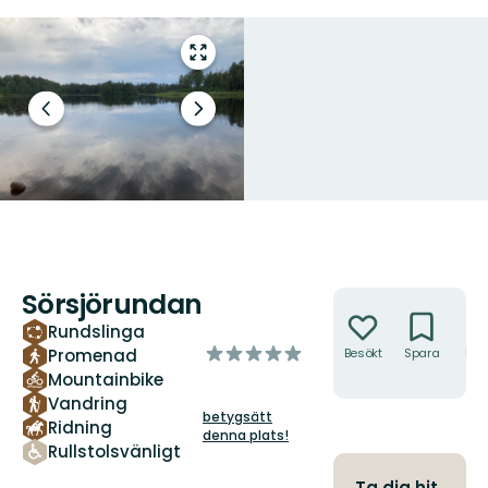
Gå
till
helskärmsläge
Föregående
Nästa
bild
bildspel
Sörsjörundan
Åtgärder
Rundslinga
av
Promenad
Besökt
Spara
Hitt
hit
5
Mountainbike
stjärnor
Vandring
betygsätt
Ridning
denna plats!
Rullstolsvänligt
Ta dig hit