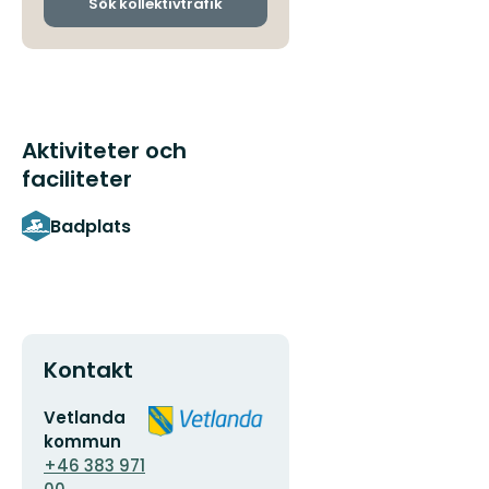
ankomsthållplatser
Sök kollektivtrafik
Aktiviteter och
faciliteter
Badplats
Kontakt
E-
Organisationens
Vetlanda
postadress
logotyp
kommun
+46 383 971