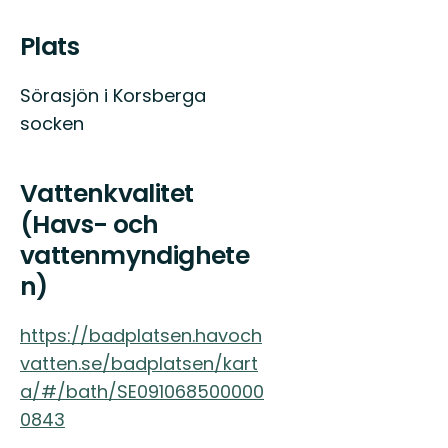
och
gröna
Plats
skogar.
På
riktigt.
Sörasjön i Korsberga
socken
Vattenkvalitet
(Havs- och
vattenmyndighete
n)
https://badplatsen.havoch
vatten.se/badplatsen/kart
a/#/bath/SE091068500000
0843