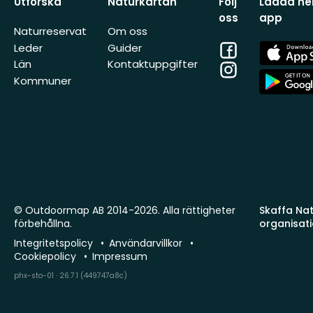
Utforska
Naturkartan
Följ
Ladda ner
oss
app
Naturreservat
Om oss
Facebook
App
Leder
Guider
Store
Län
Kontaktuppgifter
Instagram
App
Kommuner
Store
© Outdoormap AB 2014-2026. Alla rättigheter
Skaffa Natu
förbehållna.
organisat
Integritetspolicy
Användarvillkor
Cookiepolicy
Impressum
phx-sto-01 · 26.7.1 (449747a8c)