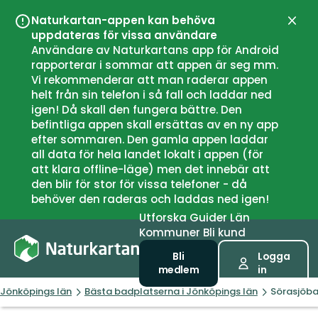
Naturkartan-appen kan behöva
Stän
uppdateras för vissa användare
Användare av Naturkartans app för Android
rapporterar i sommar att appen är seg mm.
Vi rekommenderar att man raderar appen
helt från sin telefon i så fall och laddar ned
igen! Då skall den fungera bättre. Den
befintliga appen skall ersättas av en ny app
efter sommaren. Den gamla appen laddar
all data för hela landet lokalt i appen (för
att klara offline-läge) men det innebär att
den blir för stor för vissa telefoner - då
behöver den raderas och laddas ned igen!
Utforska
Guider
Län
Kommuner
Bli kund
Bli
Logga
medlem
in
Jönköpings län
Bästa badplatserna i Jönköpings län
Sörasjöb