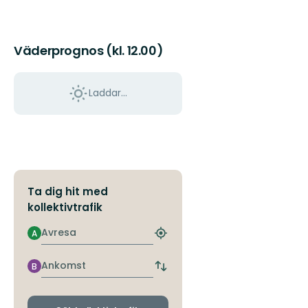
Väderprognos (kl. 12.00)
Laddar...
Ta dig hit med
kollektivtrafik
Avresa
A
Hitta
närmaste
hållplats
Ankomst
B
Byt
avgångs-
och