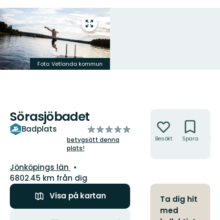
Gå
till
helskärmsläge
Foto: Vetlanda kommun
Sörasjöbadet
Åtgärder
av
Badplats
5
Besökt
Spara
Hitt
betygsätt denna
hit
plats!
stjärnor
Län:
Jönköpings län
6802.45 km från dig
Visa på kartan
Ta dig hit
med
Åtgärder