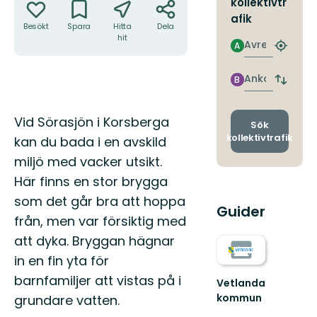
kollektivtr
afik
Besökt
Spara
Hitta
Dela
hit
Avresa
A
Hitta
närmas
hållpla
Ankomst
B
Byt
avgång
och
Beskrivning
Vid Sörasjön i Korsberga
ankomst
Sök
kollektivtrafik
kan du bada i en avskild
miljö med vacker utsikt.
Här finns en stor brygga
som det går bra att hoppa
Guider
från, men var försiktig med
att dyka. Bryggan hägnar
in en fin yta för
barnfamiljer att vistas på i
Vetlanda
kommun
grundare vatten.
Guld