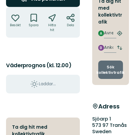
Ta dig hit
med
Åtgärder
kollektivtr
afik
Besökt
Spara
Hitta
Dela
hit
Avresa
A
Hitta
närmas
hållpla
Ankomst
B
Byt
avgång
och
Väderprognos (kl. 12.00)
ankomst
Sök
kollektivtrafik
Laddar...
Adress
Sjöarp 1
573 97 Tranås
Ta dig hit med
Sweden
kollektivtrafik