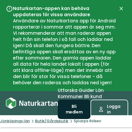
Naturkartan-appen kan behöva
Stän
uppdateras för vissa användare
Användare av Naturkartans app för Android
rapporterar i sommar att appen är seg mm.
Vi rekommenderar att man raderar appen
helt från sin telefon i så fall och laddar ned
igen! Då skall den fungera bättre. Den
befintliga appen skall ersättas av en ny app
efter sommaren. Den gamla appen laddar
all data för hela landet lokalt i appen (för
att klara offline-läge) men det innebär att
den blir för stor för vissa telefoner - då
behöver den raderas och laddas ned igen!
Utforska
Guider
Län
Kommuner
Bli kund
Bli
Logga
medlem
in
Jönköpings län
Butik/Gårdsbutik
Sjöarps Rökeri