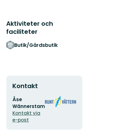
naturen
Runt
Vät...
Aktiviteter och
faciliteter
Butik/Gårdsbutik
Kontakt
E-
Organisationens
Åse
postadress
logotyp
Wännerstam
Kontakt via
e-post