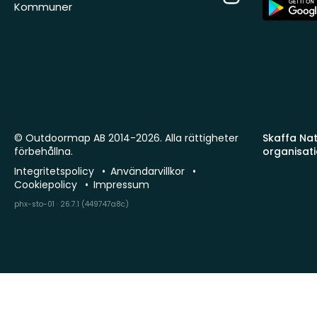
App
Kommuner
Store
© Outdoormap AB 2014-2026. Alla rättigheter
Skaffa Natu
förbehållna.
organisat
Integritetspolicy
Användarvillkor
Cookiepolicy
Impressum
phx-sto-01 · 26.7.1 (449747a8c)