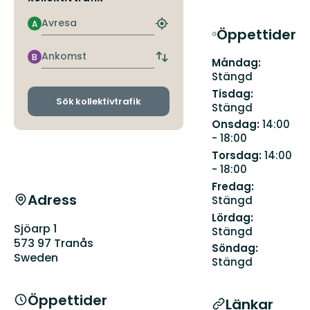
Avresa
A
Hitta
Öppettider
närmaste
hållplats
Ankomst
B
Byt
Måndag:
avgångs-
Stängd
och
Tisdag:
ankomsthållplatser
Sök kollektivtrafik
Stängd
Onsdag:
14:00
- 18:00
Torsdag:
14:00
- 18:00
Fredag:
Adress
Stängd
Lördag:
Sjöarp 1
Stängd
573 97 Tranås
Söndag:
Sweden
Stängd
Öppettider
Länkar