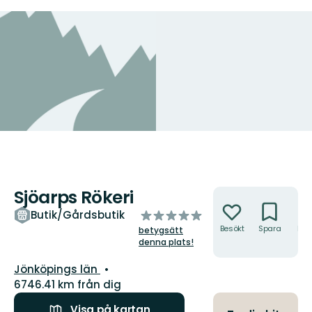
Sjöarps Rökeri
Åtgärder
av
Butik/Gårdsbutik
5
Besökt
Spara
Hitt
betygsätt
hit
stjärnor
denna plats!
Län:
Jönköpings län
6746.41 km från dig
Visa på kartan