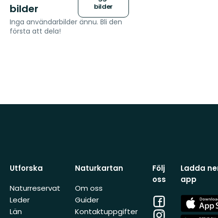
bilder
bilder
Inga användarbilder ännu. Bli den
första att dela!
Utforska
Naturkartan
Följ
Ladda ner
oss
app
Naturreservat
Om oss
Facebook
App
Leder
Guider
Store
Län
Kontaktuppgifter
Instagram