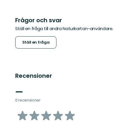
Frågor och svar
Ställ en fråga till andra Naturkartan-användare.
Ställ en fråga
Recensioner
—
0 recensioner
av
5