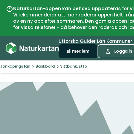
Naturkartan-appen kan behöva uppdateras för v
Vi rekommenderar att man raderar appen helt från si
av en ny app efter sommaren. Den gamla appen laddar
för vissa telefoner - då behöver den raderas och l
Utforska
Guider
Län
Kommuner
Bli medlem
Logga in
Jönköpings län
Bänkbord
Sittbänk, Ettö