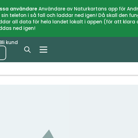
issa användare
Användare av Naturkartans app för Andr
n telefon i så fall och laddar ned igen! Då skall den fun
 all data för hela landet lokalt i appen (för att klara of
addas ned igen!
Bli kund