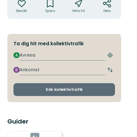
Besökt
Spara
Hitta hit
Dela
Ta dig hit med kollektivtrafik
Avresa
A
Hitta
närmaste
hållplats
Ankomst
B
Byt
avgångs-
och
ankomsthållp
Sök kollektivtrafik
Guider