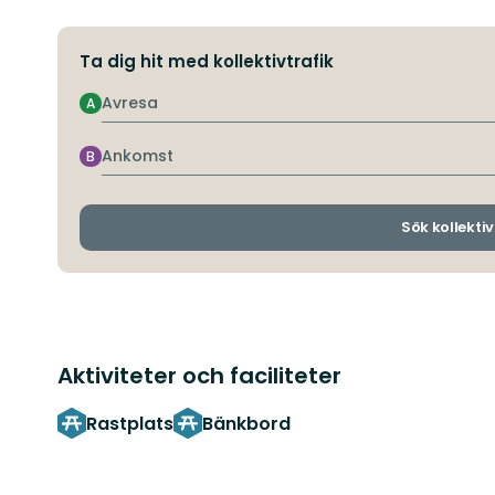
Ta dig hit med kollektivtrafik
Avresa
A
Ankomst
B
Sök kollektiv
Aktiviteter och faciliteter
Rastplats
Bänkbord