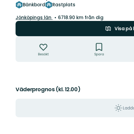
Bänkbord
Rastplats
Län:
Jönköpings län
6718.90 km från dig
Visa på
Åtgärder
Besökt
Spara
Väderprognos (kl. 12.00)
Ladda