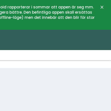
oid rapporterar i sommar att appen är seg mm.
Stän
gera bättre. Den befintliga appen skall ersättas
fline-läge) men det innebär att den blir för stor