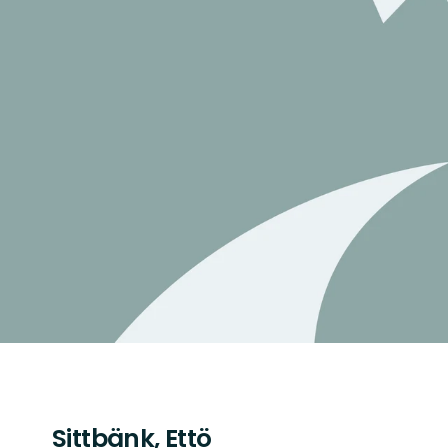
Sittbänk, Ettö