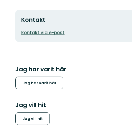
Kontakt
E-
Kontakt via e-post
postadress
Jag har varit här
Jag har varit här
Jag vill hit
Jag vill hit