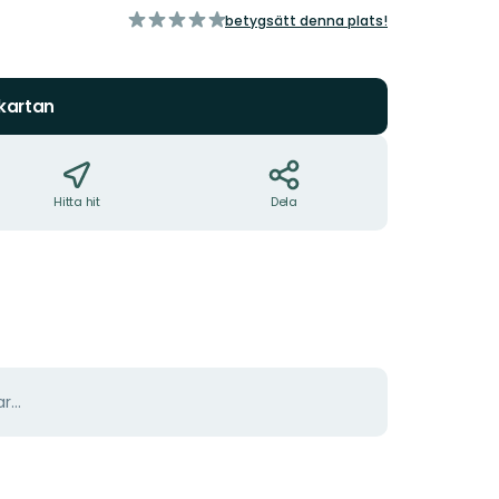
av
betygsätt denna plats!
5
stjärnor
 kartan
Hitta hit
Dela
r...