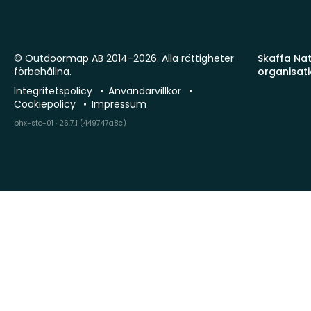
© Outdoormap AB 2014-2026. Alla rättigheter
Skaffa Natu
förbehållna.
organisat
Integritetspolicy
Användarvillkor
Cookiepolicy
Impressum
phx-sto-01 · 26.7.1 (449747a8c)