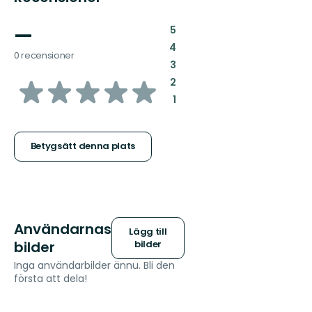
—
:
5
:
4
0 recensioner
:
3
av
:
2
:
1
5
stjärnor
Betygsätt denna plats
Användarnas
Lägg till
bilder
bilder
Inga användarbilder ännu. Bli den
första att dela!