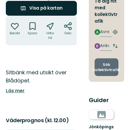
Ta dig hit
med
Visa på kartan
kollektivtr
Åtgärder
afik
Avresa
A
Besökt
Spara
Hitta
Dela
Hitta
hit
närmas
hållpla
Ankomst
B
Byt
avgång
och
ankomst
Sök
kollektivtrafik
Beskrivning
Sitbänk med utsikt över
Blådöpet.
Läs mer
Guider
Väderprognos (kl. 12.00)
Jönköpings