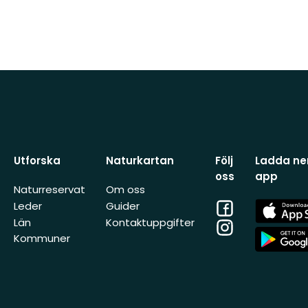
Utforska
Naturkartan
Följ
Ladda ner
oss
app
Naturreservat
Om oss
Facebook
App
Leder
Guider
Store
Län
Kontaktuppgifter
Instagram
App
Kommuner
Store