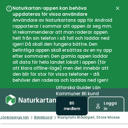
Naturkartan-appen kan behöva
Stän
uppdateras för vissa användare
Användare av Naturkartans app för Android
rapporterar i sommar att appen är seg mm.
Vi rekommenderar att man raderar appen
helt från sin telefon i så fall och laddar ned
igen! Då skall den fungera bättre. Den
befintliga appen skall ersättas av en ny app
efter sommaren. Den gamla appen laddar
all data för hela landet lokalt i appen (för
att klara offline-läge) men det innebär att
den blir för stor för vissa telefoner - då
behöver den raderas och laddas ned igen!
Utforska
Guider
Län
Kommuner
Bli kund
Bli
Logga
medlem
in
Jönköpings län
Bänkbord
Rastplats Blådöpet, Store Mosse