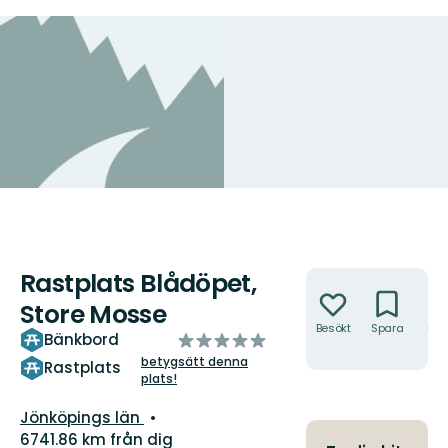
Rastplats Blådöpet,
Åtgärder
Store Mosse
Besökt
Spara
Hitt
av
Bänkbord
hit
5
betygsätt denna
Rastplats
plats!
stjärnor
Län:
Jönköpings län
6741.86 km från dig