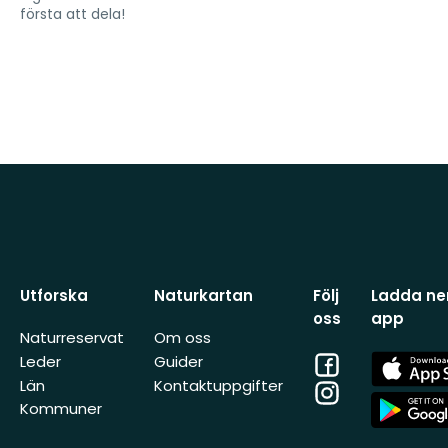
första att dela!
Utforska
Naturkartan
Följ
Ladda ner
oss
app
Naturreservat
Om oss
Facebook
App
Leder
Guider
Store
Län
Kontaktuppgifter
Instagram
App
Kommuner
Store