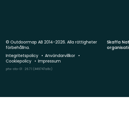
© Outdoormap AB 2014-2026. Alla rättigheter
Skaffa Natu
förbehållna.
organisat
Integritetspolicy
Användarvillkor
Cookiepolicy
Impressum
phx-sto-01 · 26.7.1 (449747a8c)