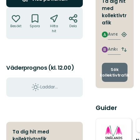
Ta dig hit
med
Åtgärder
kollektivtr
afik
Besökt
Spara
Hitta
Dela
hit
Avresa
A
Hitta
närmas
hållpla
Ankomst
B
Byt
avgång
och
Väderprognos (kl. 12.00)
ankomst
Sök
kollektivtrafik
Laddar...
Guider
Ta dig hit med
kollektivtrafik