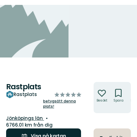
Rastplats
Åtgärder
av
Rastplats
5
Besökt
Spara
Hitt
betygsätt denna
hit
plats!
stjärnor
Län:
Jönköpings län
6766.01 km från dig
Visa på kartan