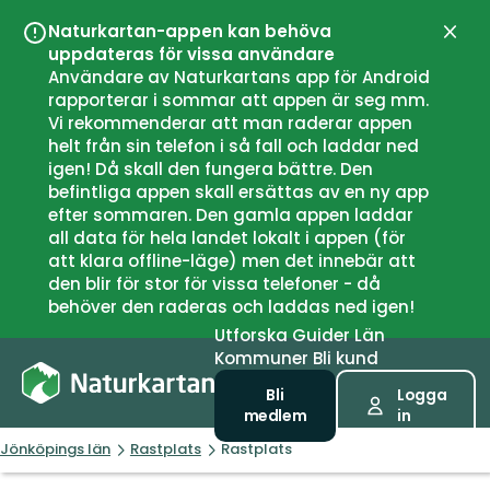
Naturkartan-appen kan behöva
Stän
uppdateras för vissa användare
Användare av Naturkartans app för Android
rapporterar i sommar att appen är seg mm.
Vi rekommenderar att man raderar appen
helt från sin telefon i så fall och laddar ned
igen! Då skall den fungera bättre. Den
befintliga appen skall ersättas av en ny app
efter sommaren. Den gamla appen laddar
all data för hela landet lokalt i appen (för
att klara offline-läge) men det innebär att
den blir för stor för vissa telefoner - då
behöver den raderas och laddas ned igen!
Utforska
Guider
Län
Kommuner
Bli kund
Bli
Logga
medlem
in
Jönköpings län
Rastplats
Rastplats