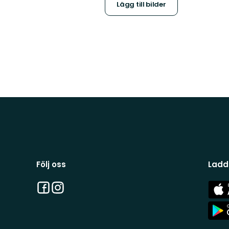
Lägg till bilder
Följ oss
Ladd
Facebook
Instagram
App
Stor
App
Stor