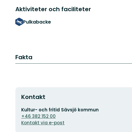
Aktiviteter och faciliteter
Pulkabacke
Fakta
Kontakt
E-
Kultur- och fritid Sävsjö kommun
postadress
+46 382 152 00
Kontakt via e-post