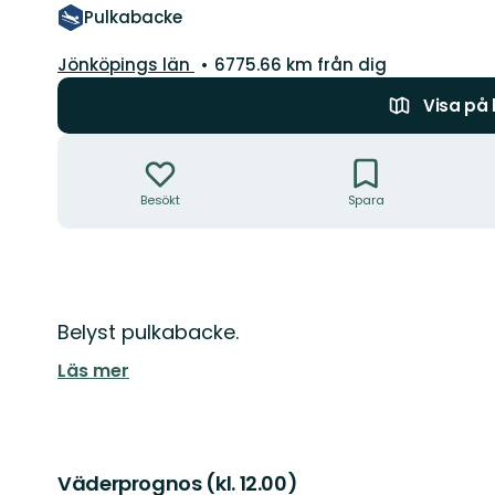
Pulkabacke
Län:
Jönköpings län
6775.66 km från dig
Visa på
Åtgärder
Besökt
Spara
Beskrivning
Belyst pulkabacke.
Läs mer
Väderprognos (kl. 12.00)