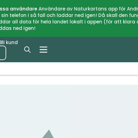
issa användare
Användare av Naturkartans app för Andr
n telefon i så fall och laddar ned igen! Då skall den fun
 all data för hela landet lokalt i appen (för att klara of
addas ned igen!
Bli kund