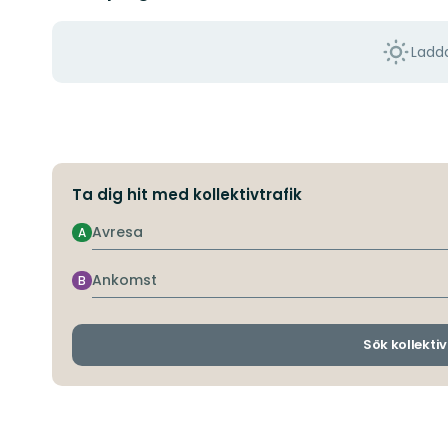
Ladda
Ta dig hit med kollektivtrafik
Avresa
A
Ankomst
B
Sök kollektiv