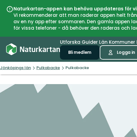
Naturkartan-appen kan behöva uppdateras för v
Vi rekommenderar att man raderar appen helt från si
av en ny app efter sommaren. Den gamla appen laddar
för vissa telefoner - då behöver den raderas och l
Utforska
Guider
Län
Kommuner
Bli medlem
Logga in
Jönköpings län
Pulkabacke
Pulkabacke