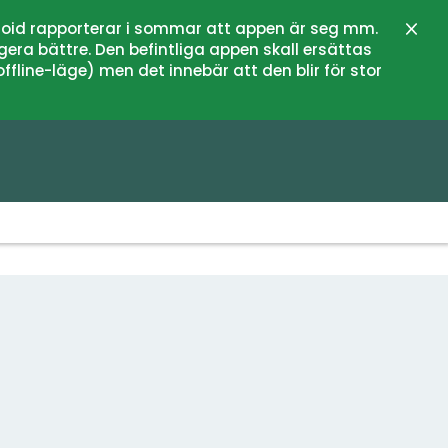
oid rapporterar i sommar att appen är seg mm.
Stän
gera bättre. Den befintliga appen skall ersättas
fline-läge) men det innebär att den blir för stor