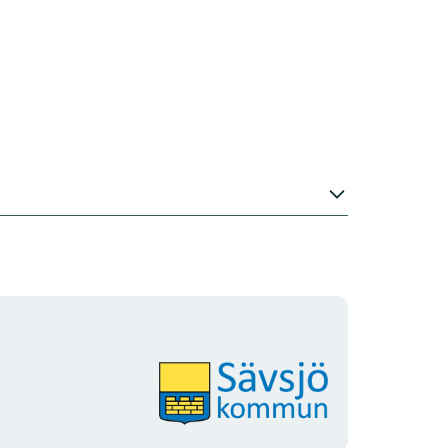
Organisationens
logotyp