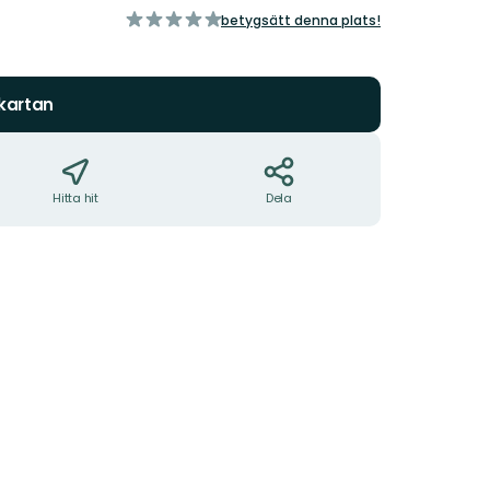
av
betygsätt denna plats!
5
stjärnor
 kartan
Hitta hit
Dela