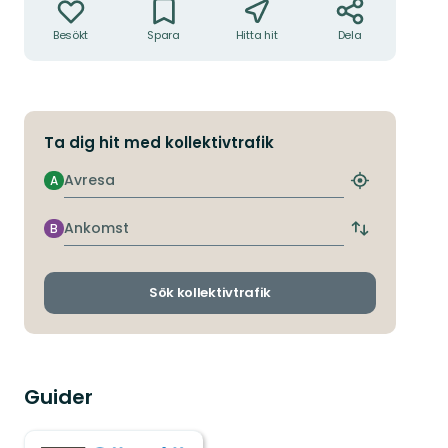
Besökt
Spara
Hitta hit
Dela
Ta dig hit med kollektivtrafik
Avresa
A
Hitta
närmaste
hållplats
Ankomst
B
Byt
avgångs-
och
ankomsthållp
Sök kollektivtrafik
Guider