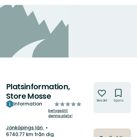
Platsinformation,
Åtgärder
Store Mosse
Besökt
Spara
Hitt
av
Information
hit
5
betygsätt
denna plats!
stjärnor
Län:
Jönköpings län
6740.77 km från dig