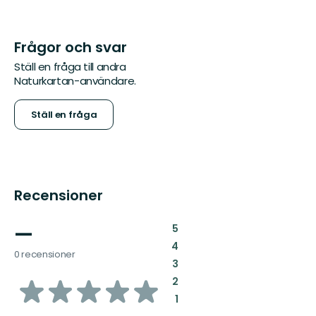
Frågor och svar
Ställ en fråga till andra
Naturkartan-användare.
Ställ en fråga
Recensioner
—
:
5
:
4
0 recensioner
:
3
av
:
2
:
1