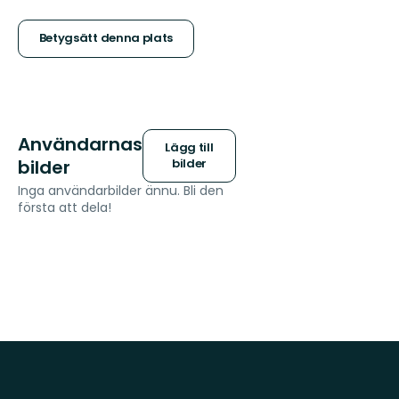
5
stjärnor
Betygsätt denna plats
Användarnas
Lägg till
bilder
bilder
Inga användarbilder ännu. Bli den
första att dela!