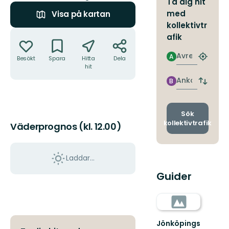
Ta dig hit
med
Visa på kartan
kollektivtr
Åtgärder
afik
Avresa
A
Besökt
Spara
Hitta
Dela
Hitta
hit
närmas
hållpla
Ankomst
B
Byt
avgång
och
ankomst
Sök
kollektivtrafik
Väderprognos (kl. 12.00)
Laddar...
Guider
Jönköpings