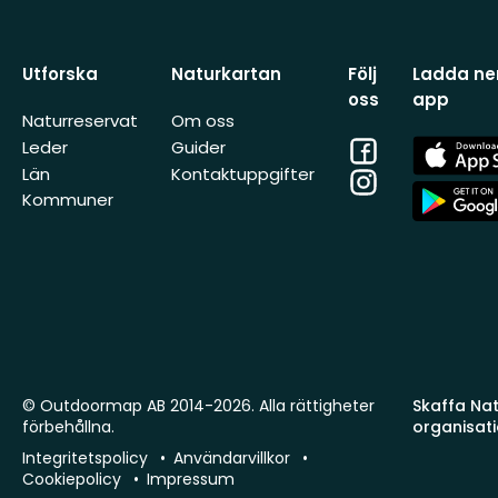
Utforska
Naturkartan
Följ
Ladda ner
oss
app
Naturreservat
Om oss
Facebook
App
Leder
Guider
Store
Län
Kontaktuppgifter
Instagram
App
Kommuner
Store
© Outdoormap AB 2014-2026. Alla rättigheter
Skaffa Natu
förbehållna.
organisat
Integritetspolicy
Användarvillkor
Cookiepolicy
Impressum