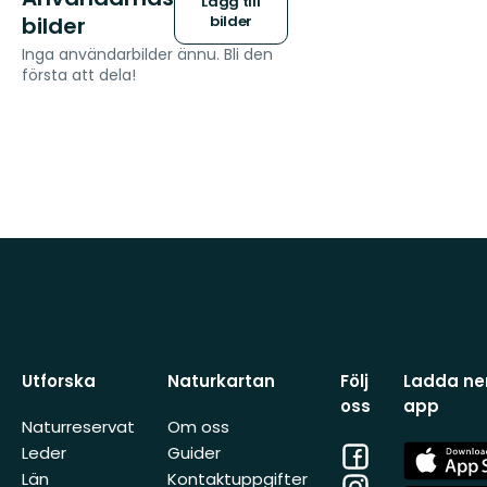
Lägg till
bilder
bilder
Inga användarbilder ännu. Bli den
första att dela!
Utforska
Naturkartan
Följ
Ladda ner
oss
app
Naturreservat
Om oss
Facebook
App
Leder
Guider
Store
Län
Kontaktuppgifter
Instagram