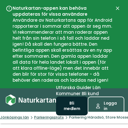
Naturkartan-appen kan behöva
Stän
uppdateras för vissa användare
Användare av Naturkartans app för Android
rapporterar i sommar att appen är seg mm.
Vi rekommenderar att man raderar appen
helt från sin telefon i så fall och laddar ned
igen! Då skall den fungera bättre. Den
befintliga appen skall ersättas av en ny app
efter sommaren. Den gamla appen laddar
all data för hela landet lokalt i appen (för
att klara offline-läge) men det innebär att
den blir för stor för vissa telefoner - då
behöver den raderas och laddas ned igen!
Utforska
Guider
Län
Kommuner
Bli kund
Bli
Logga
medlem
in
Jönköpings län
Parkeringsplats
Parkering Häradsö, Store Moss