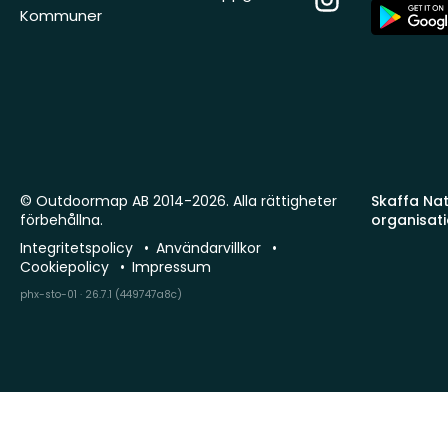
App
Kommuner
Store
© Outdoormap AB 2014-2026. Alla rättigheter
Skaffa Natu
förbehållna.
organisat
Integritetspolicy
Användarvillkor
Cookiepolicy
Impressum
phx-sto-01 · 26.7.1 (449747a8c)