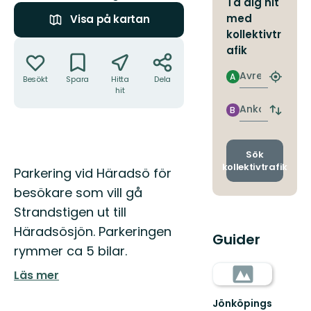
Ta dig hit
med
Visa på kartan
kollektivtr
Åtgärder
afik
Avresa
A
Besökt
Spara
Hitta
Dela
Hitta
hit
närmas
hållpla
Ankomst
B
Byt
avgång
och
ankomst
Sök
kollektivtrafik
Beskrivning
Parkering vid Häradsö för
besökare som vill gå
Strandstigen ut till
Häradsösjön. Parkeringen
Guider
rymmer ca 5 bilar.
Läs mer
Jönköpings