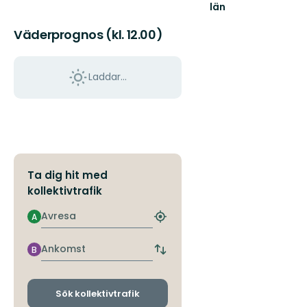
län
Väderprognos (kl. 12.00)
Laddar...
Ta dig hit med
kollektivtrafik
Avresa
A
Hitta
närmaste
hållplats
Ankomst
B
Byt
avgångs-
och
ankomsthållplatser
Sök kollektivtrafik