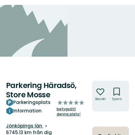
Parkering Häradsö,
Åtgärder
Store Mosse
Besökt
Spara
Hitt
av
Parkeringsplats
hit
5
betygsätt
Information
stjärnor
denna plats!
Län:
Jönköpings län
6745.13 km från dig