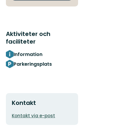
Aktiviteter och
faciliteter
Information
Parkeringsplats
Kontakt
E-
Kontakt via e-post
postadress