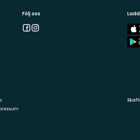
Följ oss
Ladd
Facebook
Instagram
App
Stor
App
Stor
a.
Skaff
pressum