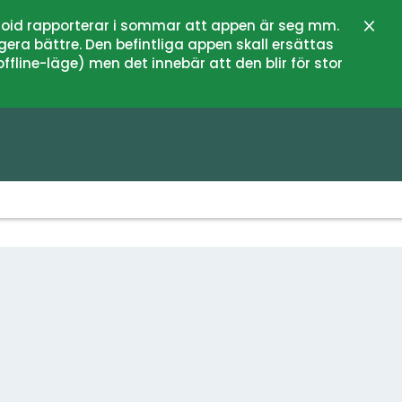
oid rapporterar i sommar att appen är seg mm.
Stän
gera bättre. Den befintliga appen skall ersättas
fline-läge) men det innebär att den blir för stor