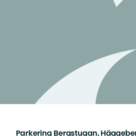
Parkering Bergstugan, Häggebe