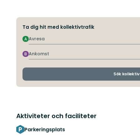
Ta dig hit med kollektivtrafik
Avresa
A
Ankomst
B
Sök kollektiv
Aktiviteter och faciliteter
Parkeringsplats