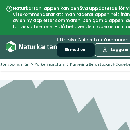
Naturkartan-appen kan behöva uppdateras för v
Vi rekommenderar att man raderar appen helt från si
av en ny app efter sommaren. Den gamla appen laddar
för vissa telefoner - då behöver den raderas och l
Utforska
Guider
Län
Kommuner
Bli medlem
Logga in
Jönköpings län
Parkeringsplats
Parkering Bergstugan, Häggeb