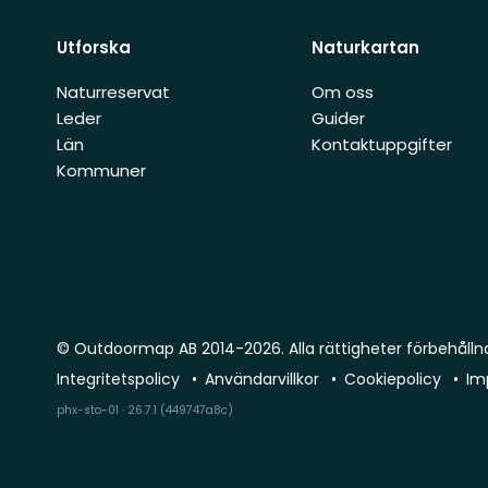
Utforska
Naturkartan
Naturreservat
Om oss
Leder
Guider
Län
Kontaktuppgifter
Kommuner
© Outdoormap AB 2014-2026. Alla rättigheter förbehålln
Integritetspolicy
Användarvillkor
Cookiepolicy
Im
phx-sto-01 · 26.7.1 (449747a8c)