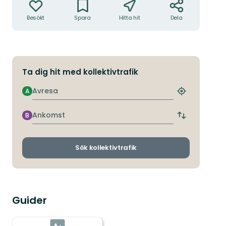
Besökt
Spara
Hitta hit
Dela
Ta dig hit med kollektivtrafik
Avresa
A
Hitta
närmaste
hållplats
Ankomst
B
Byt
avgångs-
och
ankomsthållp
Sök kollektivtrafik
Guider