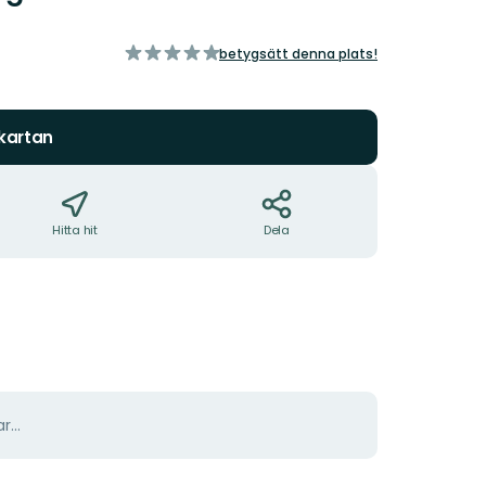
av
betygsätt denna plats!
5
stjärnor
 kartan
Hitta hit
Dela
r...