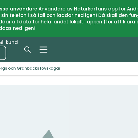
issa användare
Användare av Naturkartans app för Andr
n telefon i så fall och laddar ned igen! Då skall den fun
 all data för hela landet lokalt i appen (för att klara of
addas ned igen!
Bli kund
ergs och Granbäcks lövskogar