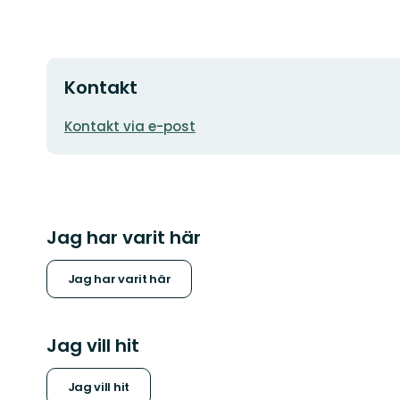
Kontakt
E-
Kontakt via e-post
postadress
Jag har varit här
Jag har varit här
Jag vill hit
Jag vill hit