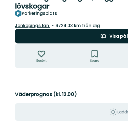
lövskogar
Parkeringsplats
Län:
Jönköpings län
6724.03 km från dig
Visa på
Åtgärder
Besökt
Spara
Väderprognos (kl. 12.00)
Ladda