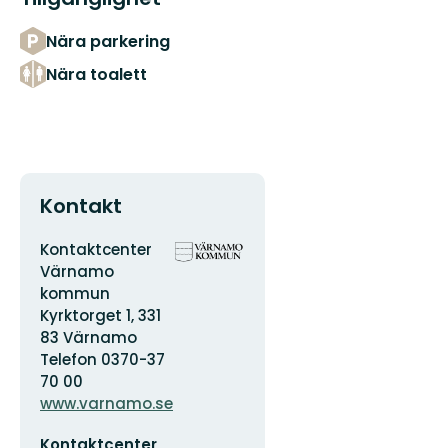
Nära parkering
Nära toalett
Kontakt
Adress
Organisationens
Kontaktcenter
logotyp
Värnamo
kommun
Kyrktorget 1, 331
83 Värnamo
Telefon 0370-37
70 00
www.varnamo.se
E-
Kontaktcenter
postadress