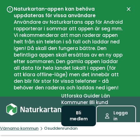
Naturkartan-appen kan behöva
Stän
uppdateras för vissa användare
Användare av Naturkartans app för Android
rapporterar i sommar att appen är seg mm.
Vi rekommenderar att man raderar appen
helt från sin telefon i så fall och laddar ned
igen! Då skall den fungera bättre. Den
befintliga appen skall ersättas av en ny app
efter sommaren. Den gamla appen laddar
all data för hela landet lokalt i appen (för
att klara offline-läge) men det innebär att
den blir för stor för vissa telefoner - då
behöver den raderas och laddas ned igen!
Utforska
Guider
Län
Kommuner
Bli kund
Bli
Logga
medlem
in
Värnamo kommun
Osuddenrundan