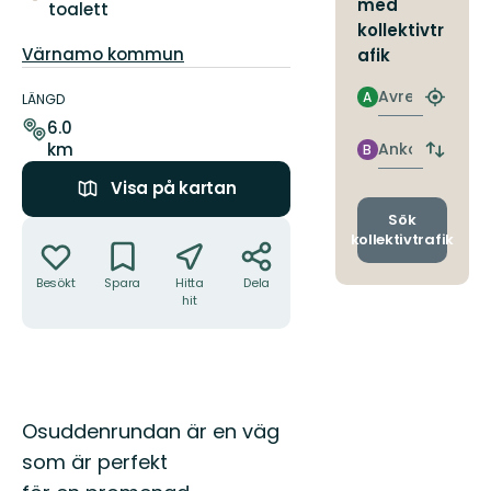
med
toalett
kollektivtr
Guide:
Värnamo kommun
afik
Information
Avresa
A
om
LÄNGD
Hitta
leden
närmas
6.0
hållpla
Ankomst
km
B
Byt
avgång
Visa på kartan
och
ankomst
Sök
Åtgärder
kollektivtrafik
Besökt
Spara
Hitta
Dela
hit
Beskrivning
Osuddenrundan är en väg
som är perfekt