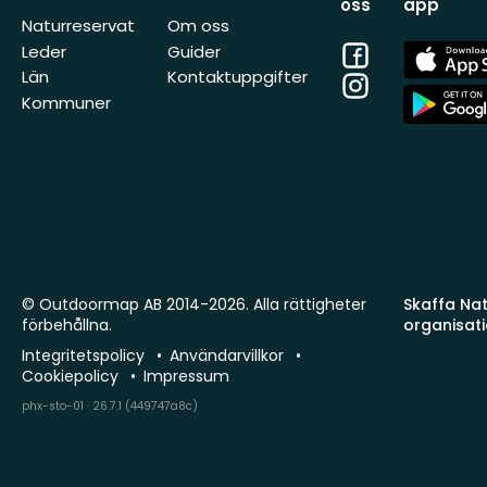
oss
app
Naturreservat
Om oss
Facebook
App
Leder
Guider
Store
Län
Kontaktuppgifter
Instagram
App
Kommuner
Store
© Outdoormap AB 2014-2026. Alla rättigheter
Skaffa Natu
förbehållna.
organisat
Integritetspolicy
Användarvillkor
Cookiepolicy
Impressum
phx-sto-01 · 26.7.1 (449747a8c)