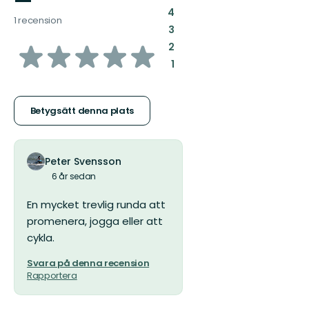
—
:
4
1 recension
:
3
av
:
2
:
1
5
stjärnor
Betygsätt denna plats
Peter Svensson
6 år sedan
En mycket trevlig runda att
promenera, jogga eller att
cykla.
Svara på denna recension
Rapportera