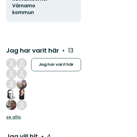
Värnamo
kommun
Jag har varit här
13
Jag har varit här
se alla
Jag vill hit
4