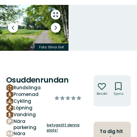
Gå
till
helskärmsläge
Föregående
Nästa
bild
bildspel
Foto: Stina Gof
Foto: Stina Gof
Osuddenrundan
Åtgärder
Rundslinga
Promenad
Besökt
Spara
Hitt
av
hit
Cykling
5
Löpning
stjärnor
Vandring
Nära
betygsätt denna
parkering
plats!
Ta dig hit
Nära