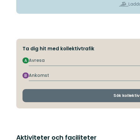
Ladda
Ta dig hit med kollektivtrafik
Avresa
A
Ankomst
B
Sök kollektiv
Aktiviteter och faciliteter