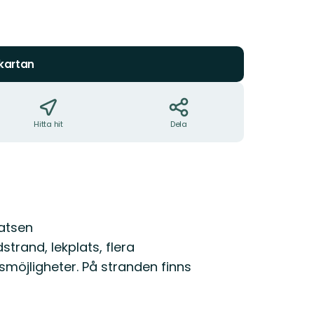
5
stjärnor
 kartan
Hitta hit
Dela
latsen
trand, lekplats, flera
gsmöjligheter. På stranden finns