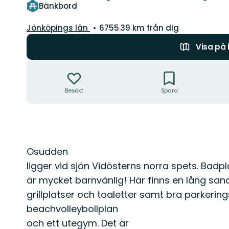
Bänkbord
Län:
Jönköpings län
6755.39 km från dig
Visa på
Åtgärder
Besökt
Spara
Beskrivning
Osudden
ligger vid sjön Vidösterns norra spets. Badp
är mycket barnvänlig! Här finns en lång sands
grillplatser och toaletter samt bra parkerin
beachvolleybollplan
och ett utegym. Det är