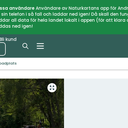
issa användare
Användare av Naturkartans app för Andr
n telefon i så fall och laddar ned igen! Då skall den fun
 all data för hela landet lokalt i appen (för att klara of
addas ned igen!
Bli kund
badplats
Gå
till
helskärmsläge