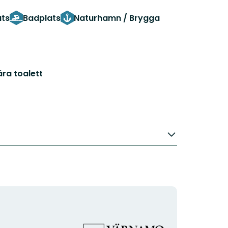
ats
Badplats
Naturhamn / Brygga
ra toalett
Organisationens