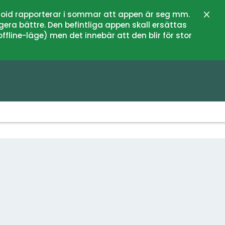
oid rapporterar i sommar att appen är seg mm.
Stän
gera bättre. Den befintliga appen skall ersättas
fline-läge) men det innebär att den blir för stor