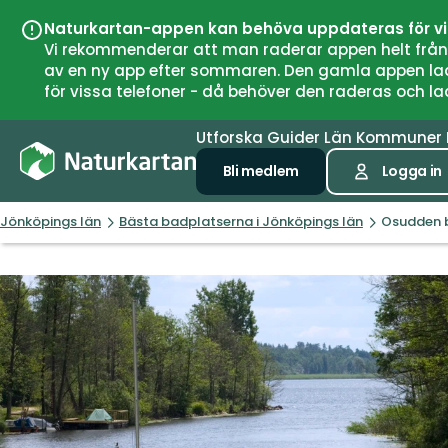
Naturkartan-appen kan behöva uppdateras för v
Vi rekommenderar att man raderar appen helt från si
av en ny app efter sommaren. Den gamla appen laddar
för vissa telefoner - då behöver den raderas och l
Utforska
Guider
Län
Kommuner
Bli medlem
Logga in
Jönköpings län
Bästa badplatserna i Jönköpings län
Osudden 