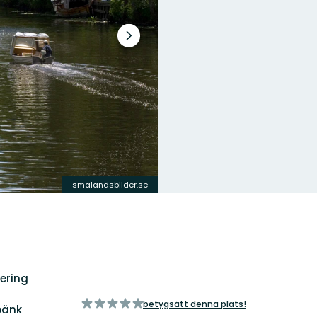
Nästa
bildspel
smalandsbilder.se
ering
av
betygsätt denna plats!
bänk