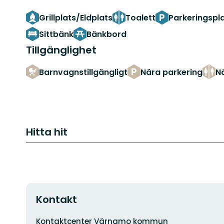
Grillplats/Eldplats
Toalett
Parkeringspl
Sittbänk
Bänkbord
Tillgänglighet
Barnvagnstillgängligt
Nära parkering
Nä
Hitta hit
Kontakt
Adress
Kontaktcenter Värnamo kommun