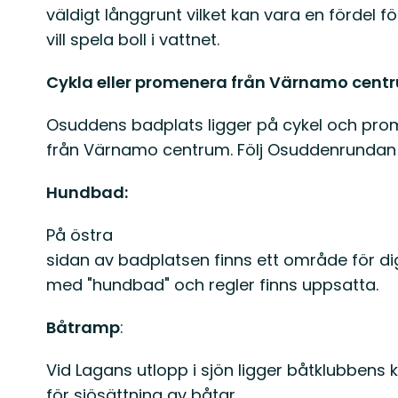
väldigt långgrunt vilket kan vara en fördel f
vill spela boll i vattnet.
Cykla eller promenera från Värnamo cent
Osuddens badplats ligger på cykel och pr
från Värnamo centrum. Följ Osuddenrundan s
Hundbad:
På östra
sidan av badplatsen finns ett område för di
med "hundbad" och regler finns uppsatta.
Båtramp
:
Vid Lagans utlopp i sjön ligger båtklubbens
för sjösättning av båtar.