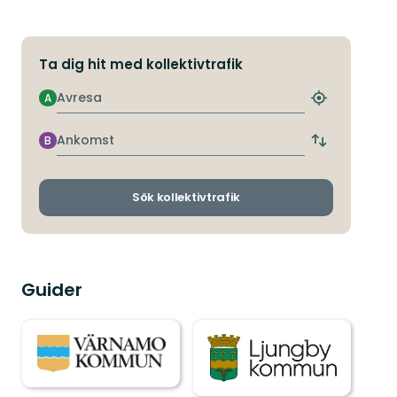
Ta dig hit med kollektivtrafik
Avresa
A
Hitta
närmaste
hållplats
Ankomst
B
Byt
avgångs-
och
ankomsthållp
Sök kollektivtrafik
Guider