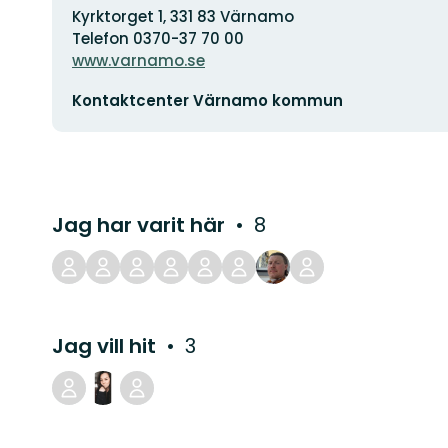
Kyrktorget 1, 331 83 Värnamo
Telefon 0370-37 70 00
www.varnamo.se
E-
Kontaktcenter Värnamo kommun
postadress
Jag har varit här
8
Jag vill hit
3