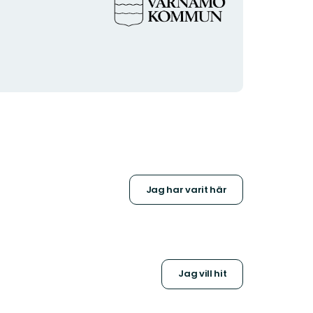
logotyp
Jag har varit här
Jag vill hit