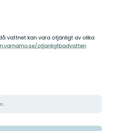
då vattnet kan vara otjänligt av olika
n.varnamo.se/otjanligtbadvatten
r...