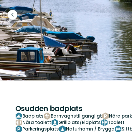
Föregående
bild
Osudden badplats
Badplats
Barnvagnstillgängligt
Nära park
Nära toalett
Grillplats/Eldplats
Toalett
Parkeringsplats
Naturhamn / Brygga
Sitt