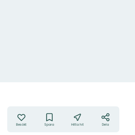
smalandsbilder.se
Åtgärder
Besökt
Spara
Hitta hit
Dela