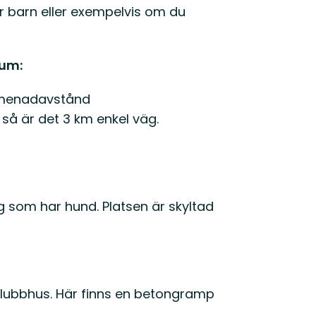
ör barn eller exempelvis om du
rum:
omenadavstånd
å är det 3 km enkel väg.
g som har hund. Platsen är skyltad
 klubbhus. Här finns en betongramp