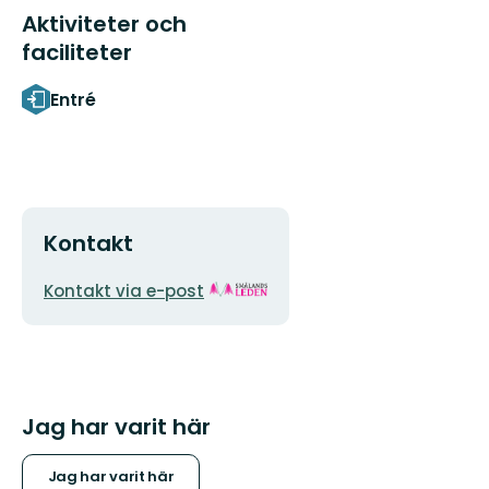
Aktiviteter och
faciliteter
Entré
Kontakt
E-
Organisationens
Kontakt via e-post
postadress
logotyp
Jag har varit här
Jag har varit här