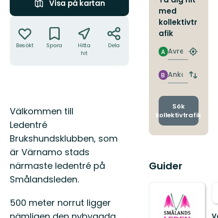
Visa på kartan
med
Åtgärder
kollektivtr
afik
Besökt
Spara
Hitta
Dela
Avresa
A
hit
Hitta
närmas
hållpla
Ankomst
B
Byt
avgång
och
ankomst
Sök
Beskrivning
Välkommen till
kollektivtrafik
Ledentré
Brukshundsklubben, som
är Värnamo stads
Guider
närmaste ledentré på
Smålandsleden.
500 meter norrut ligger
nämligen den nybyggda
V