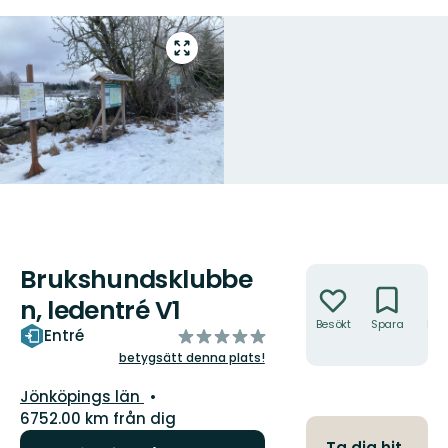
Gå
till
helskärmsläge
Brukshundsklubbe
Åtgärder
n, ledentré V1
Besökt
Spara
Hitt
av
Entré
hit
5
betygsätt denna plats!
stjärnor
Län:
Jönköpings län
6752.00 km från dig
Ta dig hit