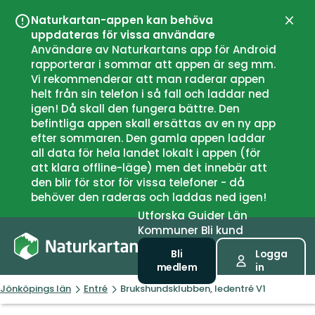
Naturkartan-appen kan behöva
Stän
uppdateras för vissa användare
Användare av Naturkartans app för Android
rapporterar i sommar att appen är seg mm.
Vi rekommenderar att man raderar appen
helt från sin telefon i så fall och laddar ned
igen! Då skall den fungera bättre. Den
befintliga appen skall ersättas av en ny app
efter sommaren. Den gamla appen laddar
all data för hela landet lokalt i appen (för
att klara offline-läge) men det innebär att
den blir för stor för vissa telefoner - då
behöver den raderas och laddas ned igen!
Utforska
Guider
Län
Kommuner
Bli kund
Bli
Logga
medlem
in
Jönköpings län
Entré
Brukshundsklubben, ledentré V1