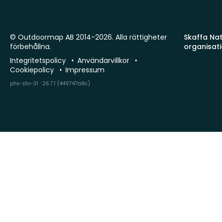
© Outdoormap AB 2014-2026. Alla rättigheter
Skaffa Natu
förbehållna.
organisat
Integritetspolicy
Användarvillkor
Cookiepolicy
Impressum
phx-sto-01 · 26.7.1 (449747a8c)