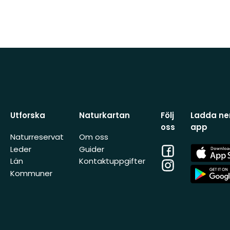
Utforska
Naturkartan
Följ
Ladda ner
oss
app
Naturreservat
Om oss
Facebook
App
Leder
Guider
Store
Län
Kontaktuppgifter
Instagram
App
Kommuner
Store