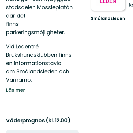
k
stadsdelen Mossleplatån
Sv
där det
F
Smålandsleden
2
finns
Upplev
o
Smålands
parkeringsmöjligheter.
År
omväxlande
Ku
natur
Vid Ledentré
och
rika
Brukshundsklubben finns
kultu...
en informationstavla
om Smålandsleden och
Värnamo.
Läs mer
Väderprognos (kl. 12.00)