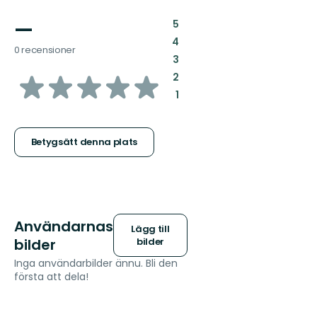
—
:
5
:
4
0 recensioner
:
3
av
:
2
:
1
5
stjärnor
Betygsätt denna plats
Användarnas
Lägg till
bilder
bilder
Inga användarbilder ännu. Bli den
första att dela!