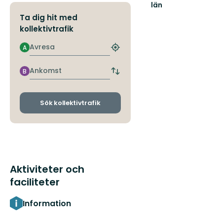
län
Ta dig hit med
kollektivtrafik
Avresa
A
Hitta
närmaste
hållplats
Ankomst
B
Byt
avgångs-
och
ankomsthållplatser
Sök kollektivtrafik
Aktiviteter och
faciliteter
Information