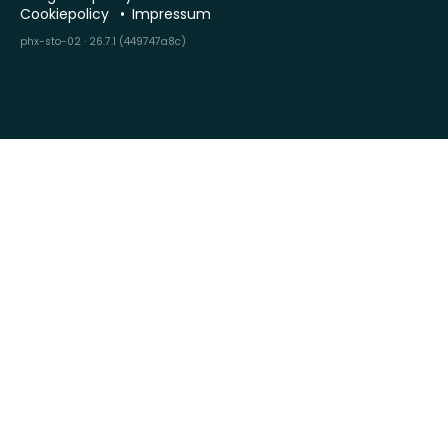
Cookiepolicy
Impressum
phx-sto-02 · 26.7.1 (449747a8c)