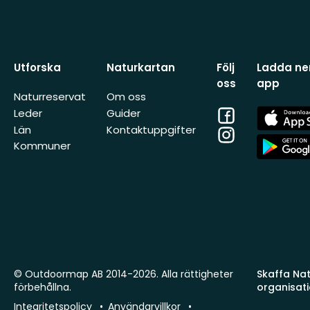
Utforska
Naturkartan
Följ
Ladda ner
oss
app
Naturreservat
Om oss
Facebook
App
Leder
Guider
Store
Län
Kontaktuppgifter
Instagram
App
Kommuner
Store
© Outdoormap AB 2014-2026. Alla rättigheter
Skaffa Natu
förbehållna.
organisat
Integritetspolicy
Användarvillkor