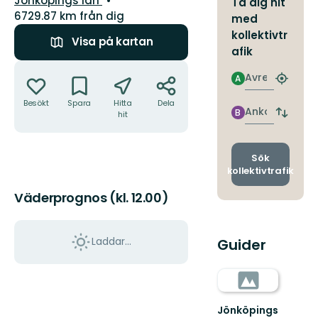
Jönköpings län
Ta dig hit
6729.87 km från dig
med
kollektivtr
Visa på kartan
afik
Åtgärder
Avresa
A
Hitta
närmas
Besökt
Spara
Hitta
Dela
hållpla
Ankomst
B
hit
Byt
avgång
och
ankomst
Sök
kollektivtrafik
Väderprognos (kl. 12.00)
Laddar...
Guider
Jönköpings