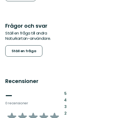
Frågor och svar
Ställ en fråga till andra
Naturkartan-användare.
Ställ en fråga
Recensioner
—
:
5
:
4
0 recensioner
:
3
av
:
2