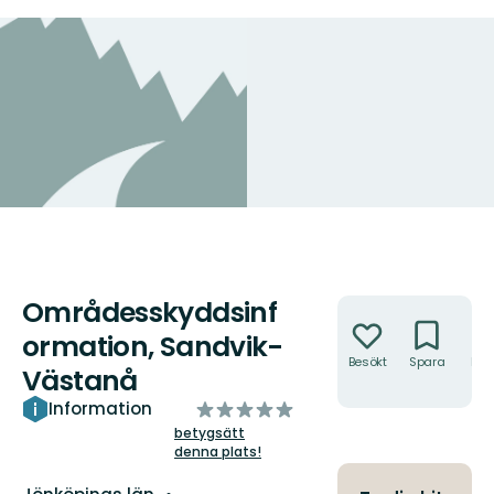
Områdesskyddsinf
Åtgärder
ormation, Sandvik-
Besökt
Spara
Hitt
Västanå
hit
av
Information
5
betygsätt
denna plats!
stjärnor
Län: