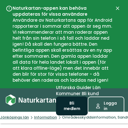
Naturkartan-appen kan behöva
Stän
uppdateras för vissa användare
Användare av Naturkartans app för Android
rapporterar i sommar att appen är seg mm.
Vi rekommenderar att man raderar appen
helt från sin telefon i så fall och laddar ned
igen! Då skall den fungera bättre. Den
befintliga appen skall ersättas av en ny app
efter sommaren. Den gamla appen laddar
all data för hela landet lokalt i appen (för
att klara offline-läge) men det innebär att
den blir för stor för vissa telefoner - då
behöver den raderas och laddas ned igen!
Utforska
Guider
Län
Kommuner
Bli kund
Bli
Logga
medlem
in
Jönköpings län
Information
Områdesskyddsinformation, Sand