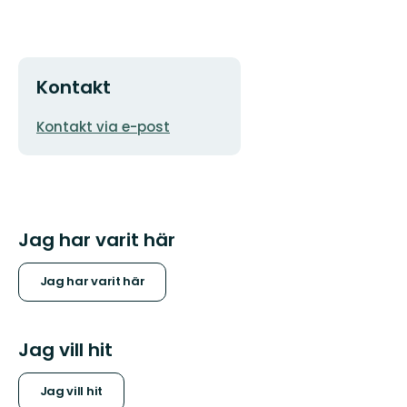
Kontakt
E-
Kontakt via e-post
postadress
Jag har varit här
Jag har varit här
Jag vill hit
Jag vill hit