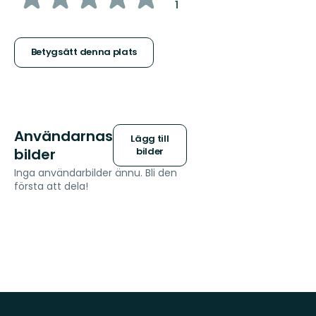
:
1
5
stjärnor
Betygsätt denna plats
Användarnas
Lägg till
bilder
bilder
Inga användarbilder ännu. Bli den
första att dela!