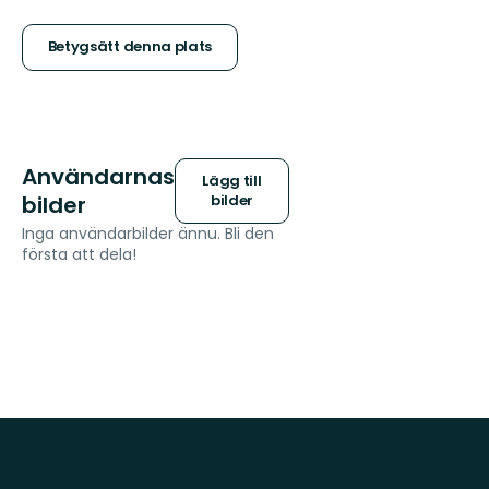
5
stjärnor
Betygsätt denna plats
Användarnas
Lägg till
bilder
bilder
Inga användarbilder ännu. Bli den
första att dela!