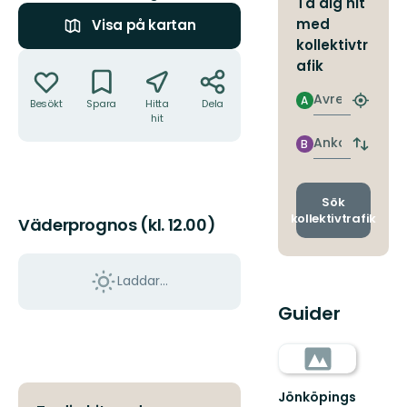
Ta dig hit
med
Visa på kartan
kollektivtr
Åtgärder
afik
Avresa
A
Besökt
Spara
Hitta
Dela
Hitta
hit
närmas
hållpla
Ankomst
B
Byt
avgång
och
ankomst
Sök
kollektivtrafik
Väderprognos (kl. 12.00)
Laddar...
Guider
Jönköpings