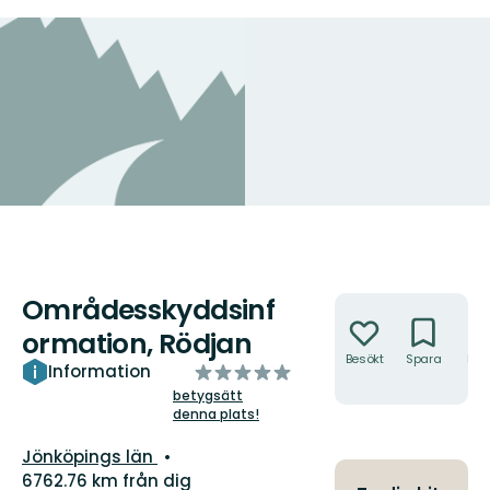
Områdesskyddsinf
Åtgärder
ormation, Rödjan
Besökt
Spara
Hitt
av
Information
hit
5
betygsätt
denna plats!
stjärnor
Län:
Jönköpings län
6762.76 km från dig