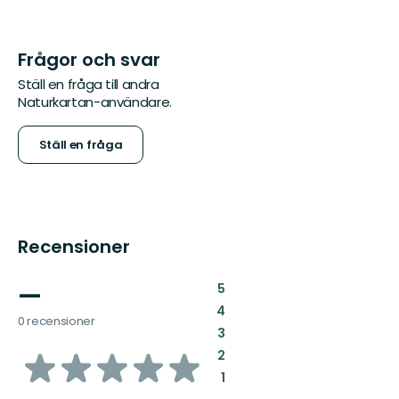
Frågor och svar
Ställ en fråga till andra
Naturkartan-användare.
Ställ en fråga
Recensioner
—
:
5
:
4
0 recensioner
:
3
av
:
2
:
1