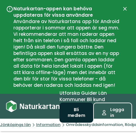
Naturkartan-appen kan behöva
Stän
uppdateras för vissa användare
Användare av Naturkartans app för Android
rapporterar i sommar att appen är seg mm.
Vi rekommenderar att man raderar appen
helt från sin telefon i så fall och laddar ned
igen! Då skall den fungera bättre. Den
befintliga appen skall ersättas av en ny app
efter sommaren. Den gamla appen laddar
all data för hela landet lokalt i appen (för
att klara offline-läge) men det innebär att
den blir för stor för vissa telefoner - då
behöver den raderas och laddas ned igen!
Utforska
Guider
Län
Kommuner
Bli kund
Bli
Logga
medlem
in
Jönköpings län
Information
Områdesskyddsinformation, Rödj