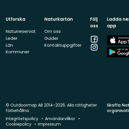
Utforska
Naturkartan
Följ
Ladda ner
oss
app
Naturreservat
Om oss
Facebook
App
Leder
Guider
Store
Län
Kontaktuppgifter
Instagram
App
Kommuner
Store
© Outdoormap AB 2014-2026. Alla rättigheter
Skaffa Natu
förbehållna.
organisat
Integritetspolicy
Användarvillkor
Cookiepolicy
Impressum