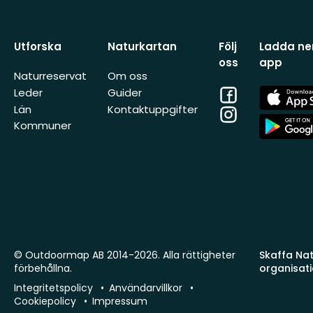
Utforska
Naturkartan
Följ
Ladda ner
oss
app
Naturreservat
Om oss
Facebook
App
Leder
Guider
Store
Län
Kontaktuppgifter
Instagram
App
Kommuner
Store
© Outdoormap AB 2014-2026. Alla rättigheter
Skaffa Natu
förbehållna.
organisat
Integritetspolicy
Användarvillkor
Cookiepolicy
Impressum