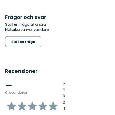
Frågor och svar
Ställ en fråga till andra
Naturkartan-användare.
Ställ en fråga
Recensioner
—
:
5
:
4
0 recensioner
:
3
av
:
2
:
1