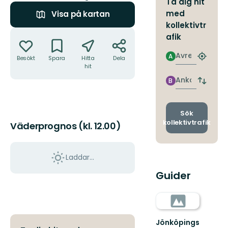
Ta dig hit
med
Visa på kartan
kollektivtr
Åtgärder
afik
Avresa
A
Besökt
Spara
Hitta
Dela
Hitta
hit
närmas
hållpla
Ankomst
B
Byt
avgång
och
ankomst
Sök
kollektivtrafik
Väderprognos (kl. 12.00)
Laddar...
Guider
Jönköpings