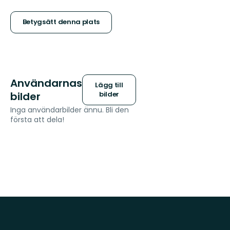
5
stjärnor
Betygsätt denna plats
Användarnas
Lägg till
bilder
bilder
Inga användarbilder ännu. Bli den
första att dela!