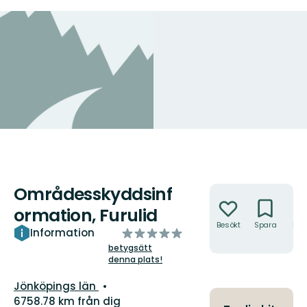
Områdesskyddsinf
Åtgärder
ormation, Furulid
Besökt
Spara
Hitt
av
Information
hit
5
betygsätt
denna plats!
stjärnor
Län:
Jönköpings län
6758.78 km från dig