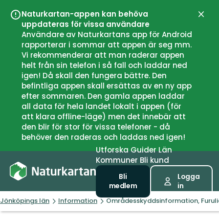
Naturkartan-appen kan behöva
Stän
uppdateras för vissa användare
Användare av Naturkartans app för Android
rapporterar i sommar att appen är seg mm.
Vi rekommenderar att man raderar appen
helt från sin telefon i så fall och laddar ned
igen! Då skall den fungera bättre. Den
befintliga appen skall ersättas av en ny app
efter sommaren. Den gamla appen laddar
all data för hela landet lokalt i appen (för
att klara offline-läge) men det innebär att
den blir för stor för vissa telefoner - då
behöver den raderas och laddas ned igen!
Utforska
Guider
Län
Kommuner
Bli kund
Bli
Logga
medlem
in
Jönköpings län
Information
Områdesskyddsinformation, Furuli