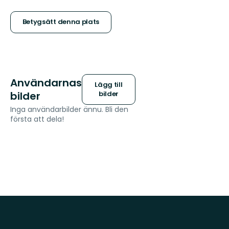
5
stjärnor
Betygsätt denna plats
Användarnas
Lägg till
bilder
bilder
Inga användarbilder ännu. Bli den
första att dela!