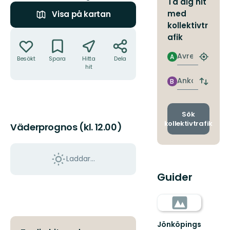
Ta dig hit
med
Visa på kartan
kollektivtr
Åtgärder
afik
Avresa
A
Besökt
Spara
Hitta
Dela
Hitta
hit
närmas
hållpla
Ankomst
B
Byt
avgång
och
ankomst
Sök
kollektivtrafik
Väderprognos (kl. 12.00)
Laddar...
Guider
Jönköpings