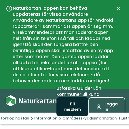
Naturkartan-appen kan behöva
Stän
uppdateras för vissa användare
Användare av Naturkartans app för Android
rapporterar i sommar att appen är seg mm.
Vi rekommenderar att man raderar appen
helt från sin telefon i så fall och laddar ned
igen! Då skall den fungera bättre. Den
befintliga appen skall ersättas av en ny app
efter sommaren. Den gamla appen laddar
all data för hela landet lokalt i appen (för
att klara offline-läge) men det innebär att
den blir för stor för vissa telefoner - då
behöver den raderas och laddas ned igen!
Utforska
Guider
Län
Kommuner
Bli kund
Bli
Logga
medlem
in
Jönköpings län
Information
Områdesskyddsinformation, Tjusth