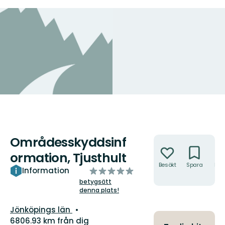
Områdesskyddsinf
Åtgärder
ormation, Tjusthult
Besökt
Spara
Hitt
av
Information
hit
5
betygsätt
denna plats!
stjärnor
Län:
Jönköpings län
6806.93 km från dig