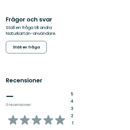
Frågor och svar
Ställ en fråga till andra
Naturkartan-användare.
Ställ en fråga
Recensioner
—
:
5
:
4
0 recensioner
:
3
av
:
2
:
1