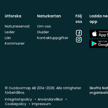
Utforska
Naturkartan
Följ
Ladda ner
oss
app
Naturreservat
Om oss
Facebook
App
Leder
Guider
Store
Län
Kontaktuppgifter
Instagram
App
Kommuner
Store
© Outdoormap AB 2014-2026. Alla rättigheter
Skaffa Natu
förbehållna.
organisat
Integritetspolicy
Användarvillkor
Cookiepolicy
Impressum