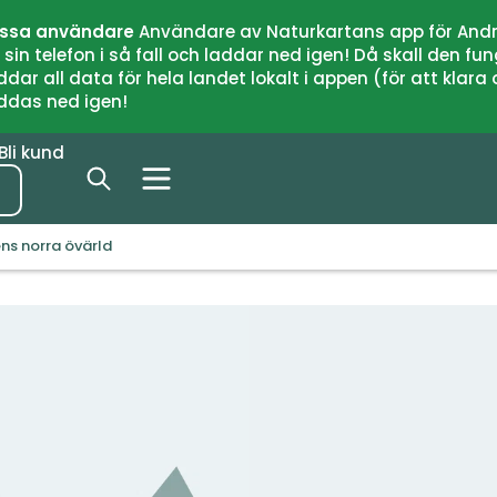
issa användare
Användare av Naturkartans app för Andr
n telefon i så fall och laddar ned igen! Då skall den fun
 all data för hela landet lokalt i appen (för att klara of
addas ned igen!
Bli kund
s norra övärld