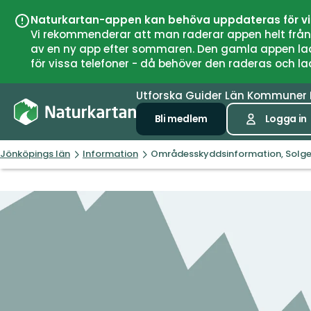
Naturkartan-appen kan behöva uppdateras för v
Vi rekommenderar att man raderar appen helt från si
av en ny app efter sommaren. Den gamla appen laddar
för vissa telefoner - då behöver den raderas och l
Utforska
Guider
Län
Kommuner
Bli medlem
Logga in
Jönköpings län
Information
Områdesskyddsinformation, Solgen