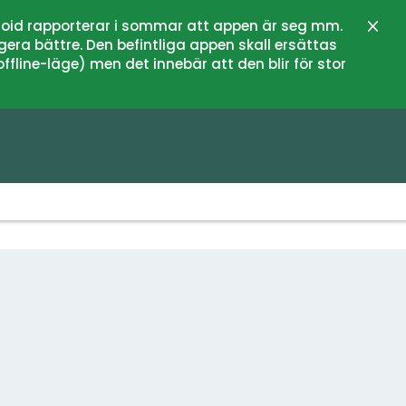
oid rapporterar i sommar att appen är seg mm.
Stän
gera bättre. Den befintliga appen skall ersättas
fline-läge) men det innebär att den blir för stor