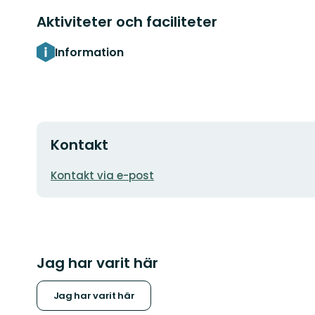
Aktiviteter och faciliteter
Information
Kontakt
E-
Kontakt via e-post
postadress
Jag har varit här
Jag har varit här