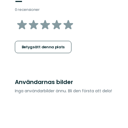
—
0 recensioner
av
5
stjärnor
Betygsätt denna plats
Användarnas bilder
Inga användarbilder ännu. Bli den första att dela!