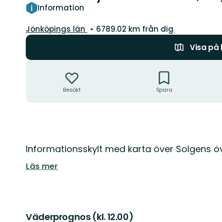
Information
Län:
Jönköpings län
6789.02 km från dig
Visa på
Åtgärder
Besökt
Spara
Beskrivning
Informationsskylt med karta över Solgens ö
Läs mer
Väderprognos (kl. 12.00)