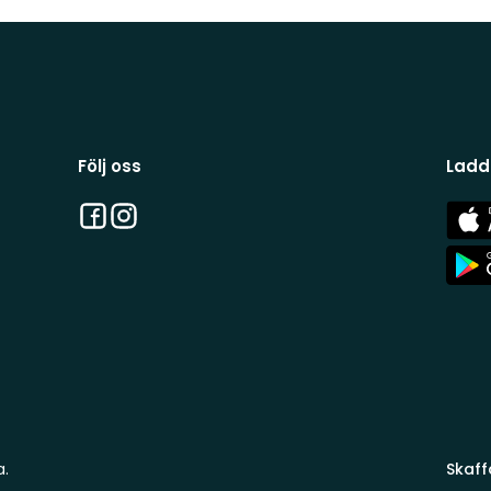
Följ oss
Ladd
Facebook
Instagram
App
Stor
App
Stor
a.
Skaff