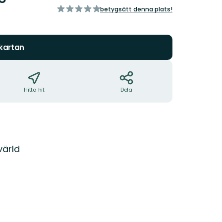
av
betygsätt denna plats!
5
stjärnor
 kartan
Hitta hit
Dela
värld