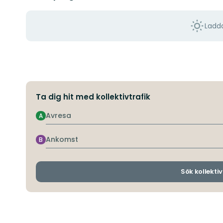
Ladda
Ta dig hit med kollektivtrafik
Avresa
A
Ankomst
B
Sök kollektiv