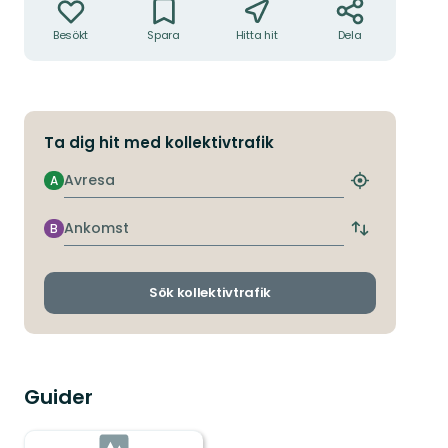
Besökt
Spara
Hitta hit
Dela
Ta dig hit med kollektivtrafik
Avresa
A
Hitta
närmaste
hållplats
Ankomst
B
Byt
avgångs-
och
ankomsthållp
Sök kollektivtrafik
Guider