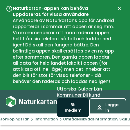
Naturkartan-appen kan behöva
Stän
uppdateras för vissa användare
Användare av Naturkartans app för Android
rapporterar i sommar att appen är seg mm.
Vi rekommenderar att man raderar appen
helt från sin telefon i så fall och laddar ned
igen! Då skall den fungera bättre. Den
befintliga appen skall ersättas av en ny app
efter sommaren. Den gamla appen laddar
all data för hela landet lokalt i appen (för
att klara offline-läge) men det innebär att
den blir för stor för vissa telefoner - då
behöver den raderas och laddas ned igen!
Utforska
Guider
Län
Kommuner
Bli kund
Bli
Logga
medlem
in
Jönköpings län
Information
Områdesskyddsinformation, Skur