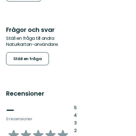
Frågor och svar
Ställ en fråga till andra
Naturkartan-användare.
Ställ en fråga
Recensioner
—
:
5
:
4
0 recensioner
:
3
av
:
2