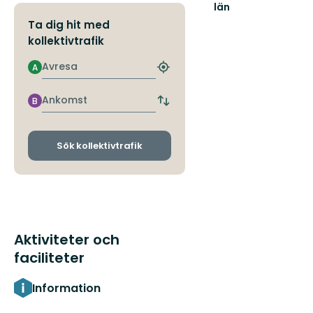
län
Ta dig hit med
kollektivtrafik
Avresa
A
Hitta
närmaste
hållplats
Ankomst
B
Byt
avgångs-
och
ankomsthållplatser
Sök kollektivtrafik
Aktiviteter och
faciliteter
Information