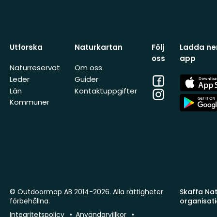
Utforska
Naturkartan
Följ
Ladda ner
oss
app
Naturreservat
Om oss
Facebook
App
Leder
Guider
Store
Län
Kontaktuppgifter
Instagram
App
Kommuner
Store
© Outdoormap AB 2014-2026. Alla rättigheter
Skaffa Natu
förbehållna.
organisat
Integritetspolicy
Användarvillkor