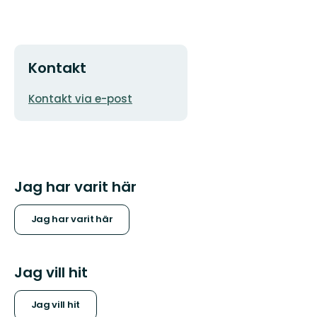
Kontakt
E-
Kontakt via e-post
postadress
Jag har varit här
Jag har varit här
Jag vill hit
Jag vill hit