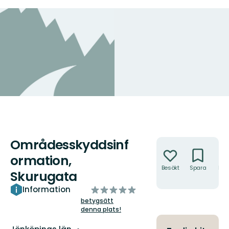
Områdesskyddsinf
Åtgärder
ormation,
Besökt
Spara
Hitt
Skurugata
hit
av
Information
5
betygsätt
denna plats!
stjärnor
Län: