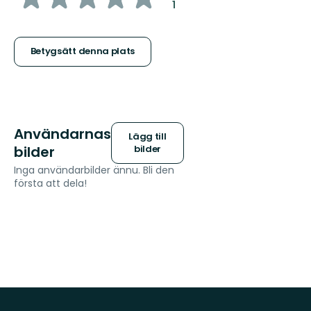
:
1
5
stjärnor
Betygsätt denna plats
Användarnas
Lägg till
bilder
bilder
Inga användarbilder ännu. Bli den
första att dela!