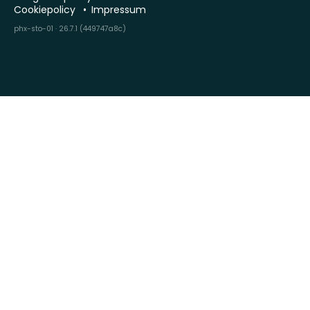
Cookiepolicy
Impressum
phx-sto-01 · 26.7.1 (449747a8c)