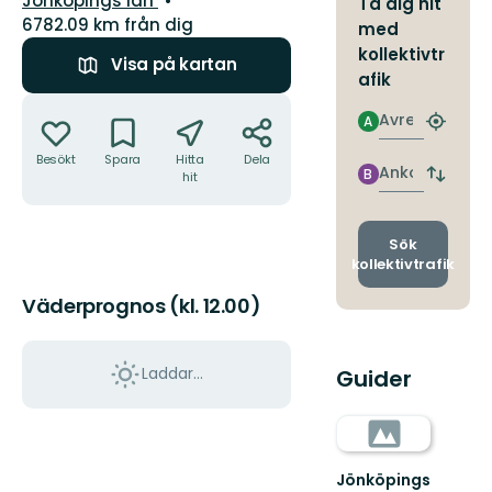
Jönköpings län
Ta dig hit
6782.09 km från dig
med
kollektivtr
Visa på kartan
afik
Åtgärder
Avresa
A
Hitta
närmas
Besökt
Spara
Hitta
Dela
hållpla
Ankomst
B
hit
Byt
avgång
och
ankomst
Sök
kollektivtrafik
Väderprognos (kl. 12.00)
Laddar...
Guider
Jönköpings