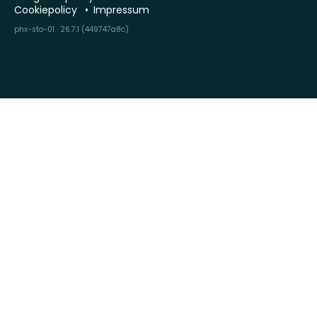
Cookiepolicy
Impressum
phx-sto-01 · 26.7.1 (449747a8c)