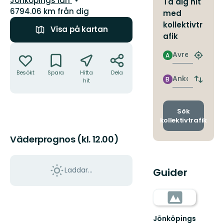
Jönköpings län
Ta dig hit
6794.06 km från dig
med
kollektivtr
Visa på kartan
afik
Åtgärder
Avresa
A
Hitta
närmas
Besökt
Spara
Hitta
Dela
hållpla
Ankomst
B
hit
Byt
avgång
och
ankomst
Sök
kollektivtrafik
Väderprognos (kl. 12.00)
Laddar...
Guider
Jönköpings