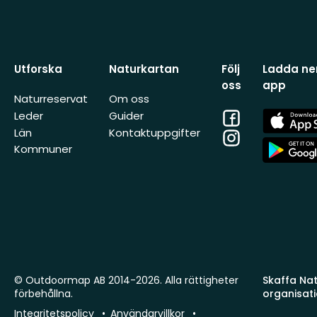
Utforska
Naturkartan
Följ
Ladda ner
oss
app
Naturreservat
Om oss
Facebook
App
Leder
Guider
Store
Län
Kontaktuppgifter
Instagram
App
Kommuner
Store
© Outdoormap AB 2014-2026. Alla rättigheter
Skaffa Natu
förbehållna.
organisat
Integritetspolicy
Användarvillkor