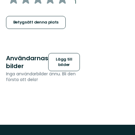
:
1
5
stjärnor
Betygsätt denna plats
Användarnas
Lägg till
bilder
bilder
Inga användarbilder ännu. Bli den
första att dela!