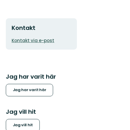
Kontakt
E-
Kontakt via e-post
postadress
Jag har varit här
Jag har varit här
Jag vill hit
Jag vill hit