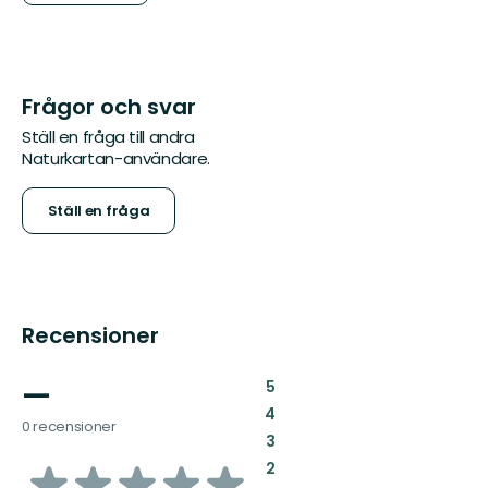
Frågor och svar
Ställ en fråga till andra
Naturkartan-användare.
Ställ en fråga
Recensioner
—
:
5
:
4
0 recensioner
:
3
av
:
2