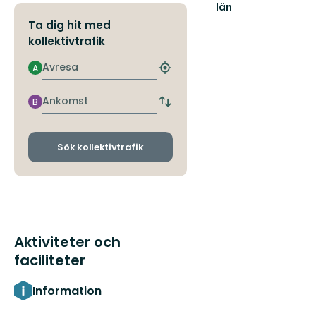
län
Ta dig hit med
kollektivtrafik
Avresa
A
Hitta
närmaste
hållplats
Ankomst
B
Byt
avgångs-
och
ankomsthållplatser
Sök kollektivtrafik
Aktiviteter och
faciliteter
Information