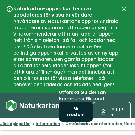
Naturkartan-appen kan behöva
Stän
uppdateras för vissa användare
Användare av Naturkartans app för Android
rapporterar i sommar att appen är seg mm.
Vi rekommenderar att man raderar appen
helt från sin telefon i så fall och laddar ned
igen! Då skall den fungera bättre. Den
befintliga appen skall ersättas av en ny app
efter sommaren. Den gamla appen laddar
all data för hela landet lokalt i appen (för
att klara offline-läge) men det innebär att
den blir för stor för vissa telefoner - då
behöver den raderas och laddas ned igen!
Utforska
Guider
Län
Kommuner
Bli kund
Bli
Logga
medlem
in
Jönköpings län
Information
Områdesskyddsinformation, Norrs