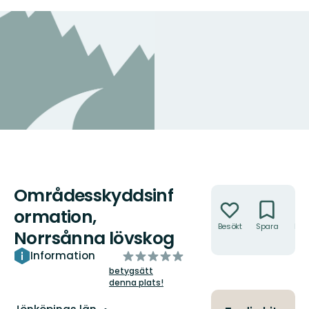
Områdesskyddsinf
Åtgärder
ormation,
Besökt
Spara
Hitt
Norrsånna lövskog
hit
av
Information
5
betygsätt
denna plats!
stjärnor
Län: