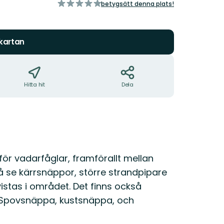
av
betygsätt denna plats!
5
stjärnor
 kartan
Hitta hit
Dela
ör vadarfåglar, framförallt mellan
å se kärrsnäppor, större strandpipare
istas i området. Det finns också
Spovsnäppa, kustsnäppa, och