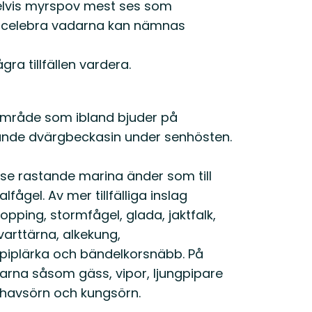
elvis myrspov mest ses som
er celebra vadarna kan nämnas
ra tillfällen vardera.
ssområde som ibland bjuder på
nde dvärgbeckasin under senhösten.
 se rastande marina änder som till
fågel. Av mer tillfälliga inslag
ing, stormfågel, glada, jaktfalk,
svarttärna, alkekung,
ärpiplärka och bändelkorsnäbb. På
larna såsom gäss, vipor, ljungpipare
d havsörn och kungsörn.