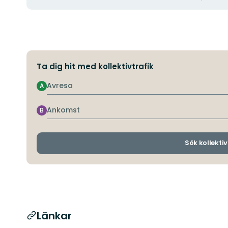
Ta dig hit med kollektivtrafik
Avresa
A
Ankomst
B
Sök kollektiv
Länkar