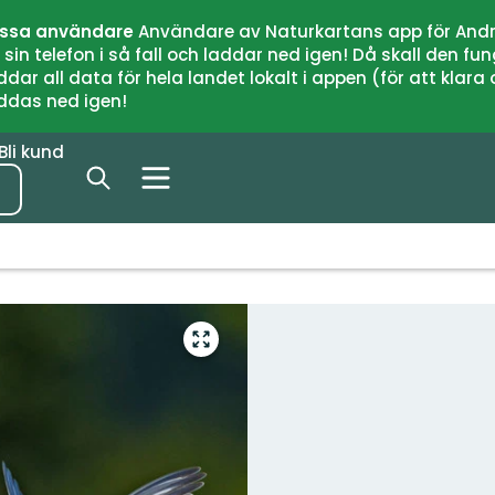
issa användare
Användare av Naturkartans app för Andr
n telefon i så fall och laddar ned igen! Då skall den fun
 all data för hela landet lokalt i appen (för att klara of
addas ned igen!
Bli kund
Gå
till
helskärmsläge