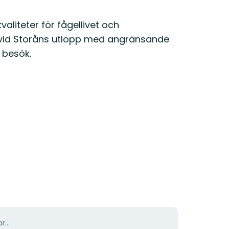
aliteter för fågellivet och
vid Storåns utlopp med angränsande
t besök.
r...