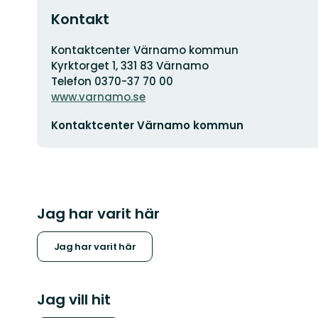
Kontakt
Adress
Kontaktcenter Värnamo kommun
Kyrktorget 1, 331 83 Värnamo
Telefon 0370-37 70 00
www.varnamo.se
E-
Kontaktcenter Värnamo kommun
postadress
Jag har varit här
Jag har varit här
Jag vill hit