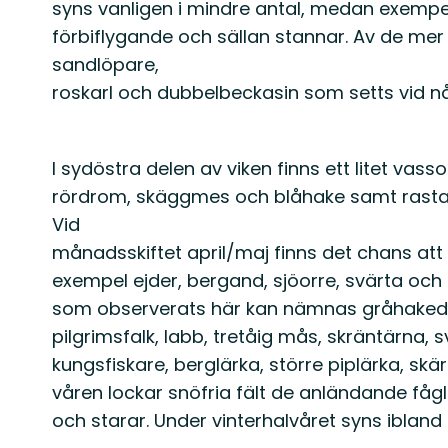
syns vanligen i mindre antal, medan exemp
förbiflygande och sällan stannar. Av de m
sandlöpare,
roskarl och dubbelbeckasin som setts vid någ
I sydöstra delen av viken finns ett litet va
rördrom, skäggmes och blåhake samt rasta
Vid
månadsskiftet april/maj finns det chans att
exempel ejder, bergand, sjöorre, svärta och al
som observerats här kan nämnas gråhakedopp
pilgrimsfalk, labb, tretåig mås, skräntärna, 
kungsfiskare, berglärka, större piplärka, sk
våren lockar snöfria fält de anländande fåg
och starar. Under vinterhalvåret syns iblan