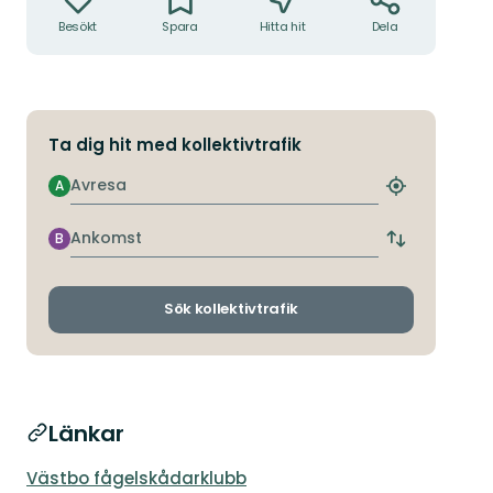
Besökt
Spara
Hitta hit
Dela
Ta dig hit med kollektivtrafik
Avresa
A
Hitta
närmaste
hållplats
Ankomst
B
Byt
avgångs-
och
ankomsthållp
Sök kollektivtrafik
Länkar
Västbo fågelskådarklubb