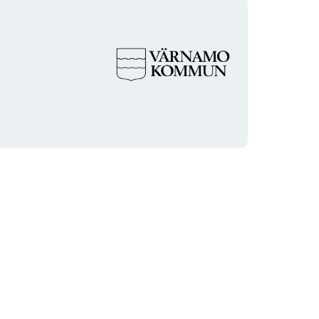
Organisationens
logotyp