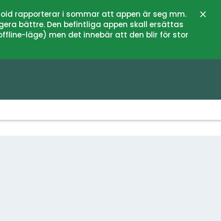
oid rapporterar i sommar att appen är seg mm.
Stän
gera bättre. Den befintliga appen skall ersättas
fline-läge) men det innebär att den blir för stor