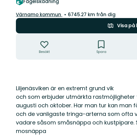
Fågelskådning
Guide:
Värnamo kommun
6745.27 km från dig
Visa på
Åtgärder
Besökt
Spara
Beskrivning
Liljenäsviken är en extremt grund vik
och som erbjuder utmärkta rastmöjligheter f
augusti och oktober. Har man tur kan man f
och de vanligaste tringa-arterna som ofta v
vadare såsom småsnäppa och kustpipare. 
mosnäppa