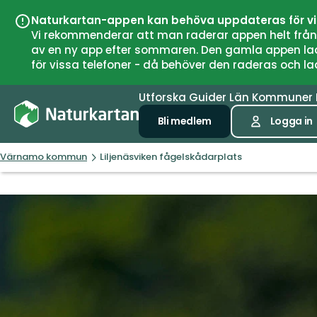
Naturkartan-appen kan behöva uppdateras för v
Vi rekommenderar att man raderar appen helt från si
av en ny app efter sommaren. Den gamla appen laddar
för vissa telefoner - då behöver den raderas och l
Utforska
Guider
Län
Kommuner
Bli medlem
Logga in
Värnamo kommun
Liljenäsviken fågelskådarplats