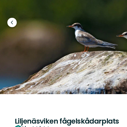
Föregående
bild
Liljenäsviken fågelskådarplats