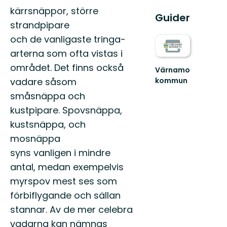
kärrsnäppor, större
Guider
strandpipare
och de vanligaste tringa-
arterna som ofta vistas i
området. Det finns också
Värnamo
kommun
vadare såsom
Sveriges
småsnäppa och
Friluftskommun
2023
kustpipare. Spovsnäppa,
och
kustsnäppa, och
Årets
mosnäppa
Kulturko...
syns vanligen i mindre
antal, medan exempelvis
myrspov mest ses som
förbiflygande och sällan
stannar. Av de mer celebra
vadarna kan nämnas