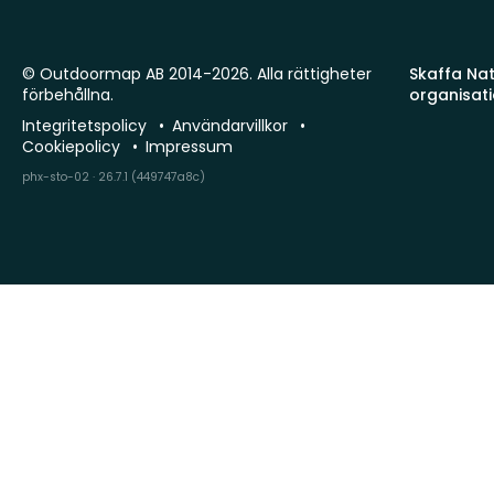
© Outdoormap AB 2014-2026. Alla rättigheter
Skaffa Natu
förbehållna.
organisat
Integritetspolicy
Användarvillkor
Cookiepolicy
Impressum
phx-sto-02 · 26.7.1 (449747a8c)