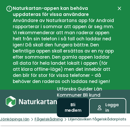
Naturkartan-appen kan behöva
Stän
uppdateras för vissa användare
Användare av Naturkartans app för Android
rapporterar i sommar att appen är seg mm.
Vi rekommenderar att man raderar appen
helt från sin telefon i så fall och laddar ned
igen! Då skall den fungera bättre. Den
befintliga appen skall ersättas av en ny app
efter sommaren. Den gamla appen laddar
all data för hela landet lokalt i appen (för
att klara offline-läge) men det innebär att
den blir för stor för vissa telefoner - då
behöver den raderas och laddas ned igen!
Utforska
Guider
Län
Kommuner
Bli kund
Bli
Logga
medlem
in
Jönköpings län
Fågelskådning
Liljenäsviken fågelskådarplats