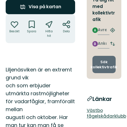
med
Visa på kartan
kollektivtr
Åtgärder
afik
Avresa
A
Besökt
Spara
Hitta
Dela
Hitta
hit
närmas
hållpla
Ankomst
B
Byt
avgång
och
ankomst
Sök
kollektivtrafik
Beskrivning
Liljenäsviken är en extremt
grund vik
och som erbjuder
utmärkta rastmöjligheter
Länkar
för vadarfåglar, framförallt
mellan
Västbo
fågelskådarklubb
augusti och oktober. Har
man tur kan man få se