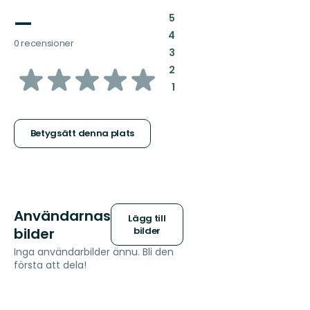
—
:
5
:
4
0 recensioner
:
3
av
:
2
:
1
5
stjärnor
Betygsätt denna plats
Användarnas
Lägg till
bilder
bilder
Inga användarbilder ännu. Bli den
första att dela!