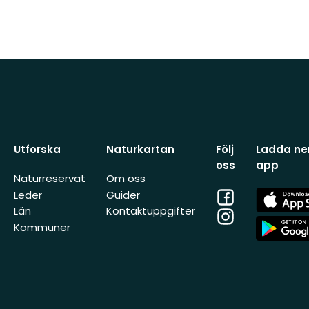
Utforska
Naturkartan
Följ
Ladda ner
oss
app
Naturreservat
Om oss
Facebook
App
Leder
Guider
Store
Län
Kontaktuppgifter
Instagram
App
Kommuner
Store