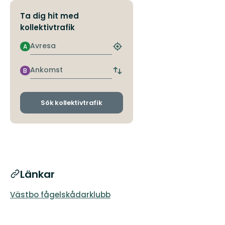
Ta dig hit med
kollektivtrafik
Avresa
A
Hitta
närmaste
hållplats
Ankomst
B
Byt
avgångs-
och
ankomsthållplatser
Sök kollektivtrafik
Länkar
Västbo fågelskådarklubb