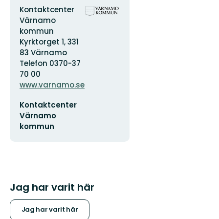
Adress
Organisationens
Kontaktcenter
logotyp
Värnamo
kommun
Kyrktorget 1, 331
83 Värnamo
Telefon 0370-37
70 00
www.varnamo.se
E-
Kontaktcenter
postadress
Värnamo
kommun
Jag har varit här
Jag har varit här