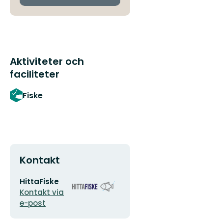
Aktiviteter och
faciliteter
Fiske
Kontakt
E-
Organisationens
HittaFiske
postadress
logotyp
Kontakt via
e-post