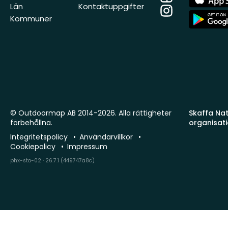
Store
Län
Kontaktuppgifter
Instagram
App
Kommuner
Store
© Outdoormap AB 2014-2026. Alla rättigheter
Skaffa Natu
förbehållna.
organisat
Integritetspolicy
Användarvillkor
Cookiepolicy
Impressum
phx-sto-02 · 26.7.1 (449747a8c)