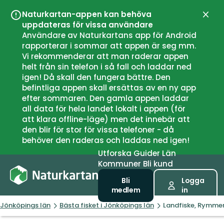
Naturkartan-appen kan behöva
Stän
uppdateras för vissa användare
Användare av Naturkartans app för Android
rapporterar i sommar att appen är seg mm.
Vi rekommenderar att man raderar appen
helt från sin telefon i så fall och laddar ned
igen! Då skall den fungera bättre. Den
befintliga appen skall ersättas av en ny app
efter sommaren. Den gamla appen laddar
all data för hela landet lokalt i appen (för
att klara offline-läge) men det innebär att
den blir för stor för vissa telefoner - då
behöver den raderas och laddas ned igen!
Utforska
Guider
Län
Kommuner
Bli kund
Bli
Logga
medlem
in
Jönköpings län
Bästa fisket i Jönköpings län
Landfiske, Rymme