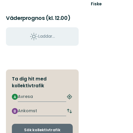
Fiske
Väderprognos (kl. 12.00)
Laddar...
Ta dig hit med
kollektivtrafik
Avresa
A
Hitta
närmaste
hållplats
Ankomst
B
Byt
avgångs-
och
ankomsthållplatser
Sök kollektivtrafik