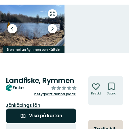
Gå
till
helskärmsläge
Föregående
Nästa
bild
bildspel
Bredvid bron mellan Rymmen och
Bron mellan Rymmen och Kätteln
Kätteln
Landfiske, Rymmen
Åtgärder
av
Fiske
5
Besökt
Spara
Hitt
betygsätt denna plats!
hit
stjärnor
Län:
Jönköpings län
Visa på kartan
Åtgärder
Ta dig hit