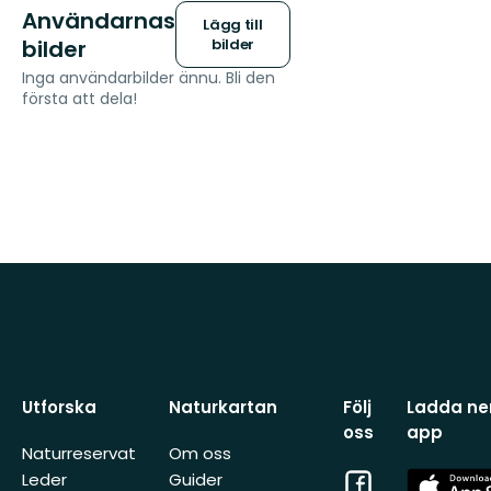
Användarnas
Lägg till
bilder
bilder
Inga användarbilder ännu. Bli den
första att dela!
Utforska
Naturkartan
Följ
Ladda ner
oss
app
Naturreservat
Om oss
Facebook
App
Leder
Guider