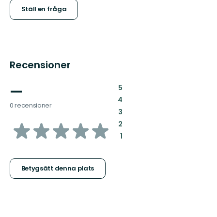
Ställ en fråga
Recensioner
—
:
5
:
4
0 recensioner
:
3
av
:
2
:
1
5
stjärnor
Betygsätt denna plats