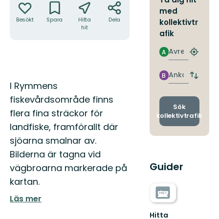
med
Besökt
Spara
Hitta
Dela
kollektivtr
hit
afik
Avresa
A
Hitta
närmas
hållpla
Ankomst
B
Byt
Beskrivning
I Rymmens
avgång
och
fiskevårdsområde finns
ankomst
Sök
flera fina sträckor för
kollektivtrafik
landfiske, framförallt där
sjöarna smalnar av.
Bilderna är tagna vid
Guider
vägbroarna markerade på
kartan.
Läs mer
Hitta