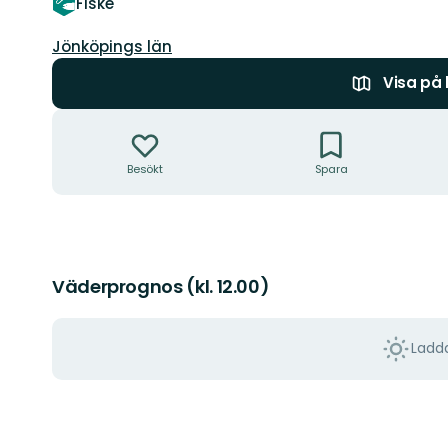
Fiske
Län:
Jönköpings län
Visa på
Åtgärder
Besökt
Spara
Väderprognos (kl. 12.00)
Ladda