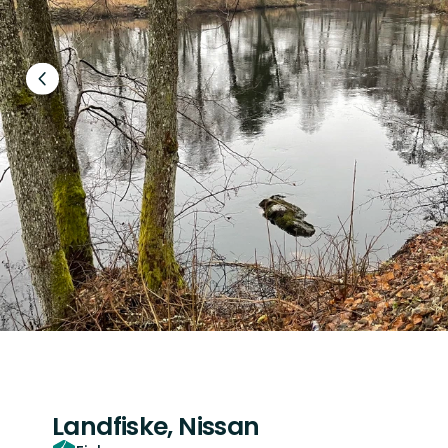
Föregående
bild
Landfiske, Nissan