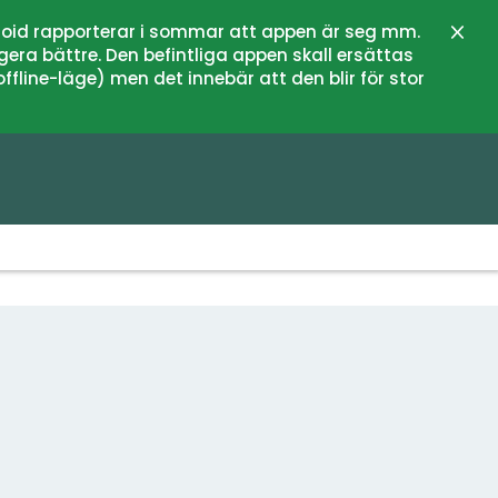
oid rapporterar i sommar att appen är seg mm.
Stän
gera bättre. Den befintliga appen skall ersättas
fline-läge) men det innebär att den blir för stor