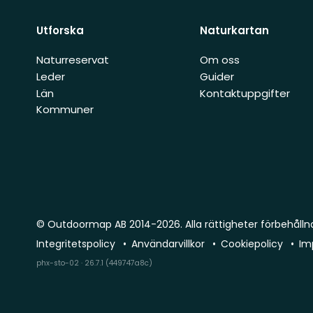
Utforska
Naturkartan
Naturreservat
Om oss
Leder
Guider
Län
Kontaktuppgifter
Kommuner
© Outdoormap AB 2014-2026. Alla rättigheter förbehålln
Integritetspolicy
Användarvillkor
Cookiepolicy
Im
phx-sto-02 · 26.7.1 (449747a8c)