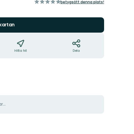
av
betygsätt denna plats!
5
stjärnor
 kartan
Hitta hit
Dela
r...