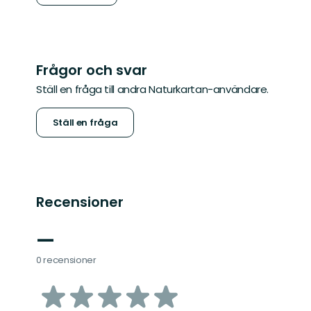
Frågor och svar
Ställ en fråga till andra Naturkartan-användare.
Ställ en fråga
Recensioner
—
0 recensioner
av