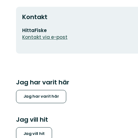
Kontakt
E-
HittaFiske
postadress
Kontakt via e-post
Jag har varit här
Jag har varit här
Jag vill hit
Jag vill hit