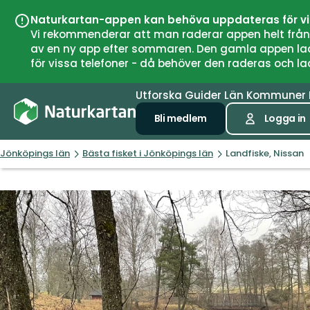
Naturkartan-appen kan behöva uppdateras för v
Vi rekommenderar att man raderar appen helt från si
av en ny app efter sommaren. Den gamla appen laddar
för vissa telefoner - då behöver den raderas och l
Utforska
Guider
Län
Kommuner
Bli medlem
Logga in
Jönköpings län
Bästa fisket i Jönköpings län
Landfiske, Nissan