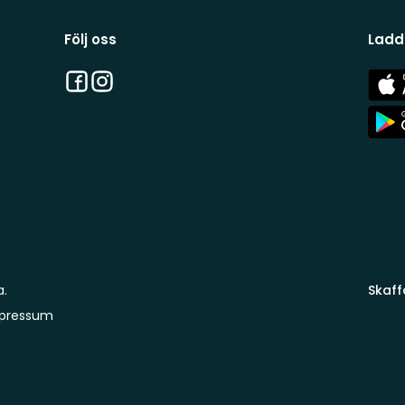
Följ oss
Ladd
Facebook
Instagram
App
Stor
App
Stor
a.
Skaff
pressum