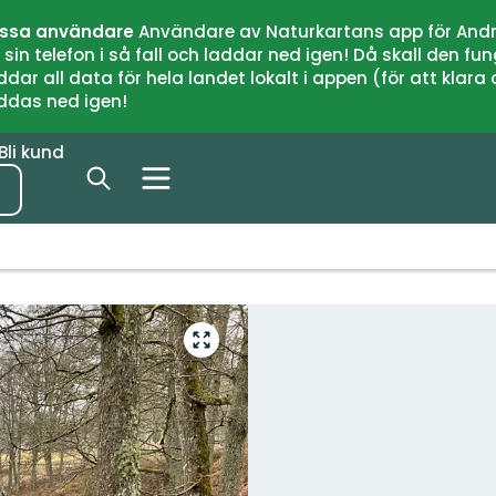
issa användare
Användare av Naturkartans app för Andr
n telefon i så fall och laddar ned igen! Då skall den fun
 all data för hela landet lokalt i appen (för att klara of
addas ned igen!
Bli kund
Gå
till
helskärmsläge