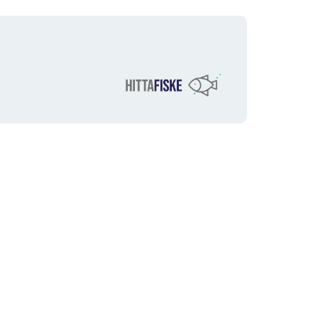
Organisationens
logotyp