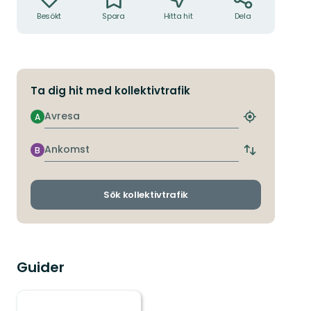
Besökt
Spara
Hitta hit
Dela
Ta dig hit med kollektivtrafik
Avresa
A
Hitta
närmaste
hållplats
Ankomst
B
Byt
avgångs-
och
ankomsthållp
Sök kollektivtrafik
Guider