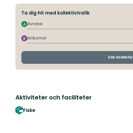
Ta dig hit med kollektivtrafik
Avresa
A
Ankomst
B
Sök kollektiv
Aktiviteter och faciliteter
Fiske