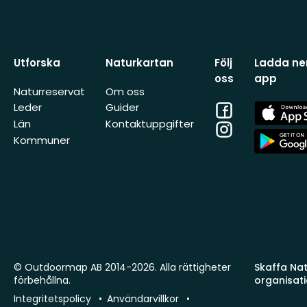
Utforska
Naturkartan
Följ
Ladda ner
oss
app
Naturreservat
Om oss
Facebook
App
Leder
Guider
Store
Län
Kontaktuppgifter
Instagram
App
Kommuner
Store
© Outdoormap AB 2014-2026. Alla rättigheter
Skaffa Natu
förbehållna.
organisat
Integritetspolicy
Användarvillkor