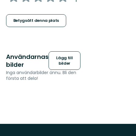
1
5
stjärnor
Betygsätt denna plats
Användarnas
Lägg till
bilder
bilder
Inga användarbilder ännu. Bli den
första att dela!