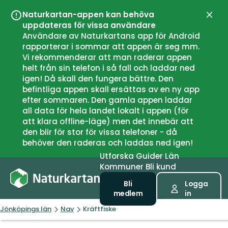
Naturkartan-appen kan behöva
Stän
uppdateras för vissa användare
Användare av Naturkartans app för Android
rapporterar i sommar att appen är seg mm.
Vi rekommenderar att man raderar appen
helt från sin telefon i så fall och laddar ned
igen! Då skall den fungera bättre. Den
befintliga appen skall ersättas av en ny app
efter sommaren. Den gamla appen laddar
all data för hela landet lokalt i appen (för
att klara offline-läge) men det innebär att
den blir för stor för vissa telefoner - då
behöver den raderas och laddas ned igen!
Utforska
Guider
Län
Kommuner
Bli kund
Bli
Logga
medlem
in
Jönköpings län
Nav
Kräftfiske