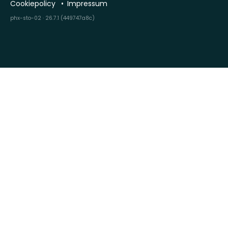
Cookiepolicy
Impressum
phx-sto-02 · 26.7.1 (449747a8c)