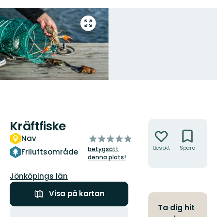
Gå
till
helskärmsläge
Kräftfiske
Åtgärder
av
Nav
5
Besökt
Spara
Hitt
betygsätt
Friluftsområde
hit
stjärnor
denna plats!
Län:
Jönköpings län
Visa på kartan
Ta dig hit
Åtgärder