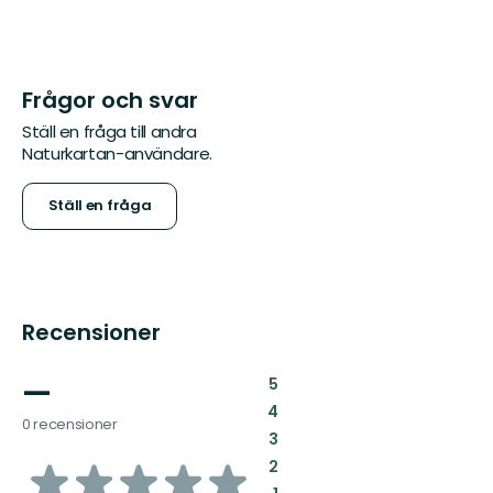
Frågor och svar
Ställ en fråga till andra
Naturkartan-användare.
Ställ en fråga
Recensioner
—
:
5
:
4
0 recensioner
:
3
av
:
2
: