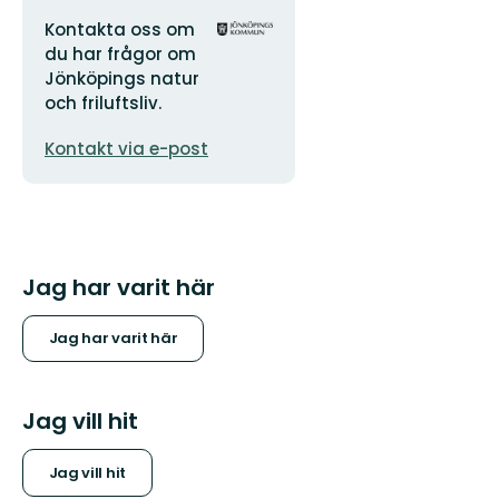
Adress
Organisationens
Kontakta oss om
logotyp
du har frågor om
Jönköpings natur
och friluftsliv.
E-
Kontakt via e-post
postadress
Jag har varit här
Jag har varit här
Jag vill hit
Jag vill hit