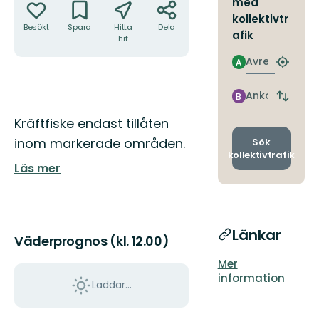
med
kollektivtr
Besökt
Spara
Hitta
Dela
afik
hit
Avresa
A
Hitta
närmas
hållpla
Ankomst
B
Byt
avgång
Beskrivning
Kräftfiske endast tillåten
och
ankomst
inom markerade områden.
Sök
kollektivtrafik
Läs mer
Länkar
Väderprognos (kl. 12.00)
Mer
information
Laddar...