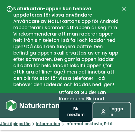
Naturkartan-appen kan behöva
Stän
uppdateras för vissa användare
Användare av Naturkartans app för Android
rapporterar i sommar att appen är seg mm.
Vi rekommenderar att man raderar appen
helt från sin telefon i så fall och laddar ned
igen! Då skall den fungera bättre. Den
befintliga appen skall ersättas av en ny app
efter sommaren. Den gamla appen laddar
all data för hela landet lokalt i appen (för
att klara offline-läge) men det innebär att
den blir för stor för vissa telefoner - då
behöver den raderas och laddas ned igen!
Utforska
Guider
Län
Kommuner
Bli kund
Bli
Logga
medlem
in
Jönköpings län
Information
Informationstavla, Ettö