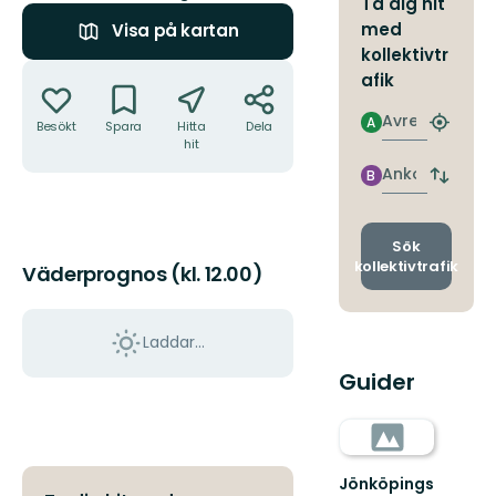
Ta dig hit
med
Visa på kartan
kollektivtr
Åtgärder
afik
Avresa
A
Besökt
Spara
Hitta
Dela
Hitta
hit
närmas
hållpla
Ankomst
B
Byt
avgång
och
ankomst
Sök
kollektivtrafik
Väderprognos (kl. 12.00)
Laddar...
Guider
Jönköpings