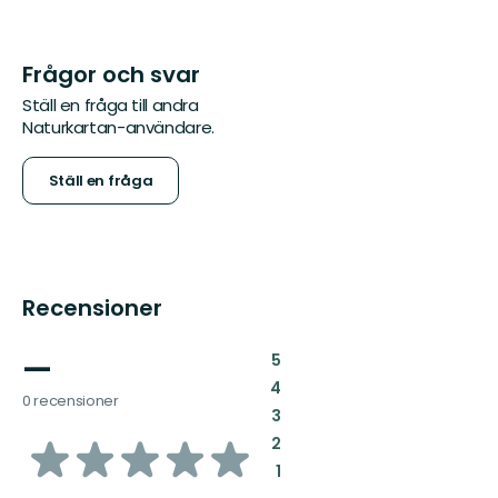
Frågor och svar
Ställ en fråga till andra
Naturkartan-användare.
Ställ en fråga
Recensioner
—
:
5
:
4
0 recensioner
:
3
av
:
2
:
1