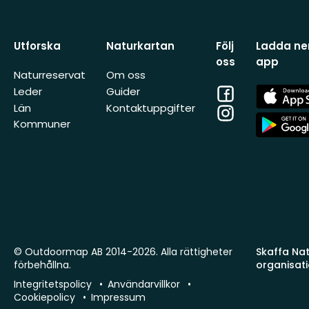
Utforska
Naturkartan
Följ
Ladda ner
oss
app
Naturreservat
Om oss
Facebook
App
Leder
Guider
Store
Län
Kontaktuppgifter
Instagram
App
Kommuner
Store
© Outdoormap AB 2014-2026. Alla rättigheter
Skaffa Natu
förbehållna.
organisat
Integritetspolicy
Användarvillkor
Cookiepolicy
Impressum