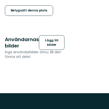
5
stjärnor
Betygsätt denna plats
Användarnas
Lägg till
bilder
bilder
Inga användarbilder ännu. Bli den
första att dela!