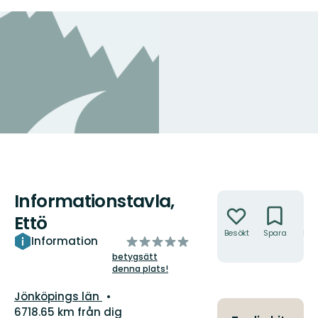
Informationstavla,
Åtgärder
Ettö
Besökt
Spara
Hitt
av
Information
hit
5
betygsätt
denna plats!
stjärnor
Län:
Jönköpings län
6718.65 km från dig