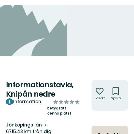
Informationstavla,
Åtgärder
Knipån nedre
Besökt
Spara
Hitt
av
Information
hit
5
betygsätt
denna plats!
stjärnor
Län:
Jönköpings län
6715.43 km från dig