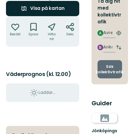
Ta dig hit
med
Visa på kartan
kollektivtr
Åtgärder
afik
Avresa
A
Besökt
Spara
Hitta
Dela
Hitta
hit
närmas
hållpla
Ankomst
B
Byt
avgång
och
ankomst
Sök
kollektivtrafik
Väderprognos (kl. 12.00)
Laddar...
Guider
Jönköpings