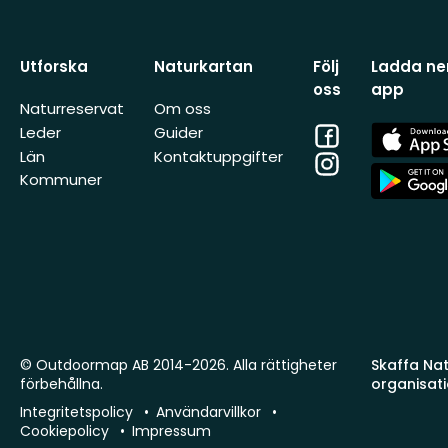
Utforska
Naturkartan
Följ
Ladda ner
oss
app
Naturreservat
Om oss
Facebook
App
Leder
Guider
Store
Län
Kontaktuppgifter
Instagram
App
Kommuner
Store
© Outdoormap AB 2014-2026. Alla rättigheter
Skaffa Natu
förbehållna.
organisat
Integritetspolicy
Användarvillkor
Cookiepolicy
Impressum