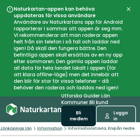
Naturkartan-appen kan behöva
Stän
uppdateras för vissa användare
Användare av Naturkartans app för Android
rapporterar i sommar att appen är seg mm.
Vi rekommenderar att man raderar appen
helt från sin telefon i så fall och laddar ned
igen! Då skall den fungera bättre. Den
befintliga appen skall ersättas av en ny app
efter sommaren. Den gamla appen laddar
all data för hela landet lokalt i appen (för
att klara offline-läge) men det innebär att
den blir för stor för vissa telefoner - då
behöver den raderas och laddas ned igen!
Utforska
Guider
Län
Kommuner
Bli kund
Bli
Logga
medlem
in
Jönköpings län
Information
Informationstavla, Knipån nedre