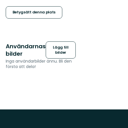
5
stjärnor
Betygsätt denna plats
Användarnas
Lägg till
bilder
bilder
Inga användarbilder ännu. Bli den
första att dela!