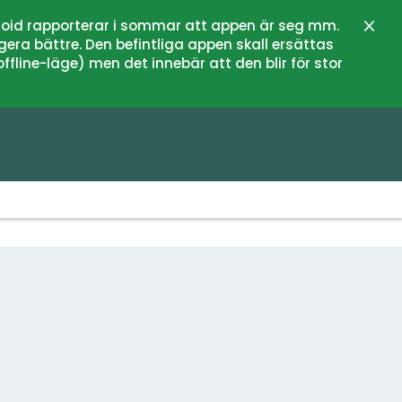
oid rapporterar i sommar att appen är seg mm.
Stän
gera bättre. Den befintliga appen skall ersättas
fline-läge) men det innebär att den blir för stor