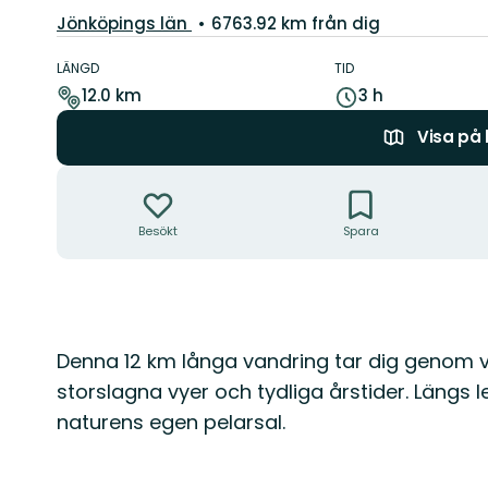
Län:
Jönköpings län
6763.92 km från dig
Information
om
LÄNGD
TID
leden
12.0 km
3 h
Visa på
Åtgärder
Besökt
Spara
Beskrivning
Denna 12 km långa vandring tar dig genom
storslagna vyer och tydliga årstider. Längs
naturens egen pelarsal.