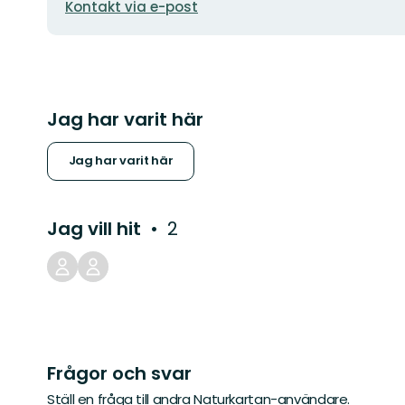
E-
Kontakt via e-post
postadress
Jag har varit här
Jag har varit här
Jag vill hit
2
Frågor och svar
Ställ en fråga till andra Naturkartan-användare.