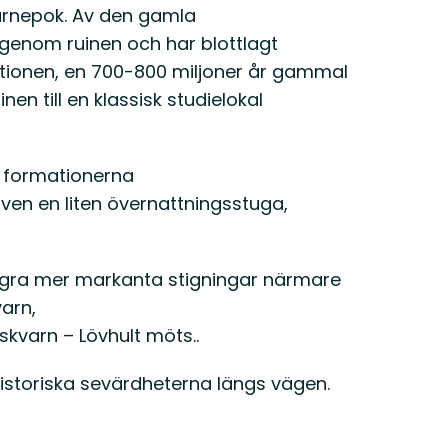
kvarnepok. Av den gamla
r genom ruinen och har blottlagt
tionen, en 700-800 miljoner år gammal
en till en klassisk studielokal
a formationerna
även en liten övernattningsstuga,
några mer markanta stigningar närmare
arn,
kvarn – Lövhult möts..
istoriska sevärdheterna längs vägen.