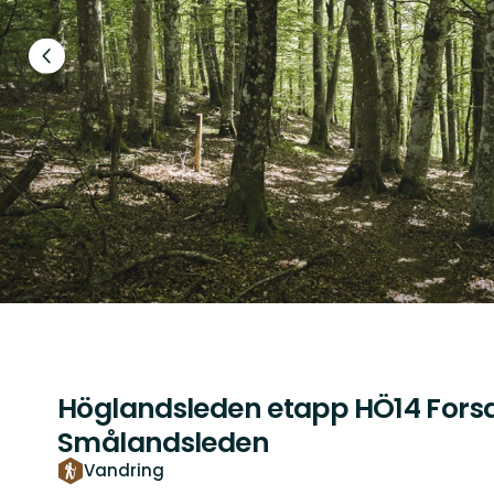
Föregående
bild
Höglandsleden etapp HÖ14 Forsa 
Smålandsleden
Vandring