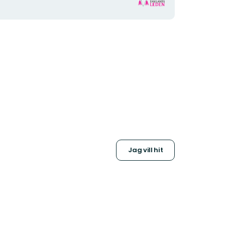
Organisationens
logotyp
Jag vill hit