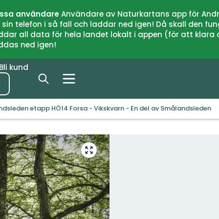
issa användare
Användare av Naturkartans app för Andr
n telefon i så fall och laddar ned igen! Då skall den fun
 all data för hela landet lokalt i appen (för att klara of
addas ned igen!
Bli kund
dsleden etapp HÖ14 Forsa - Vikskvarn - En del av Smålandsleden
Gå
till
helskärmsläge