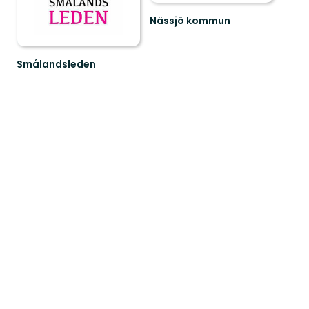
Nässjö kommun
Upptäck
Nässjö
–
Smålandsleden
Ett
Upplev
Annat
Smålands
Småland
omväxlande
natur
och
rika
kultu...