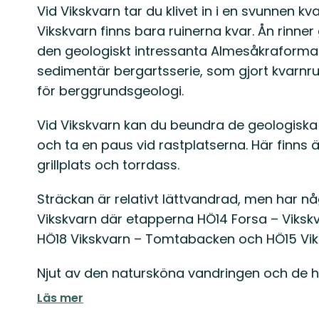
Vid Vikskvarn tar du klivet in i en svunnen 
Vikskvarn finns bara ruinerna kvar. Ån rinne
den geologiskt intressanta Almesåkraforma
sedimentär bergartsserie, som gjort kvarnruin
för berggrundsgeologi.
Vid Vikskvarn kan du beundra de geologisk
och ta en paus vid rastplatserna. Här finns 
grillplats och torrdass.
Sträckan är relativt lättvandrad, men har 
Vikskvarn där etapperna HÖ14 Forsa – Vikskv
HÖ18 Vikskvarn – Tomtabacken och HÖ15 Viks
Njut av den natursköna vandringen och de h
Läs mer