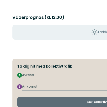
Väderprognos (kl. 12.00)
Ladda
Ta dig hit med kollektivtrafik
Avresa
A
Ankomst
B
Sök kollektiv