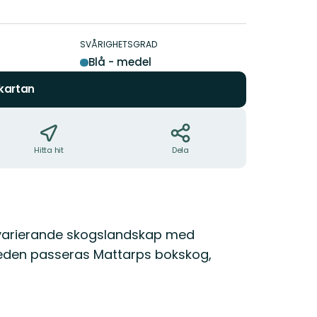
5
stjärnor
SVÅRIGHETSGRAD
Blå - medel
 kartan
Hitta hit
Dela
 varierande skogslandskap med
 leden passeras Mattarps bokskog,