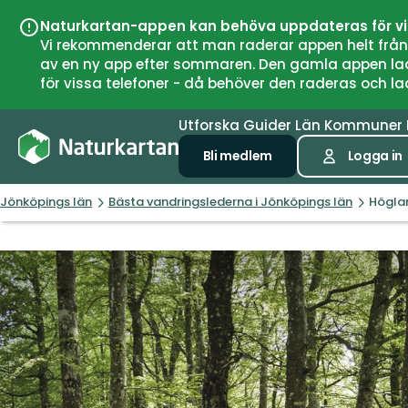
Naturkartan-appen kan behöva uppdateras för v
Vi rekommenderar att man raderar appen helt från si
av en ny app efter sommaren. Den gamla appen laddar
för vissa telefoner - då behöver den raderas och l
Utforska
Guider
Län
Kommuner
Bli medlem
Logga in
Jönköpings län
Bästa vandringslederna i Jönköpings län
Höglan