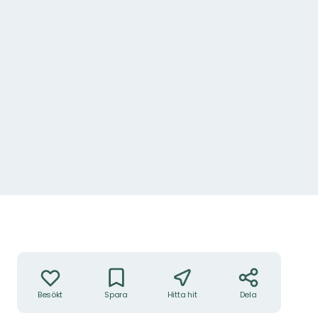
Åtgärder
Besökt
Spara
Hitta hit
Dela