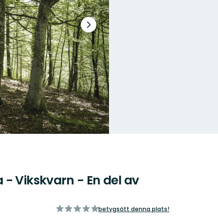
Nästa
bildspel
- Vikskvarn - En del av
av
betygsätt denna plats!