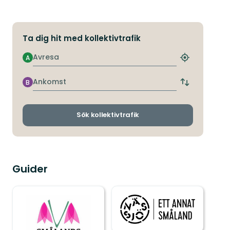
Ta dig hit med kollektivtrafik
Avresa
A
Hitta
närmaste
hållplats
Ankomst
B
Byt
avgångs-
och
ankomsthållp
Sök kollektivtrafik
Guider