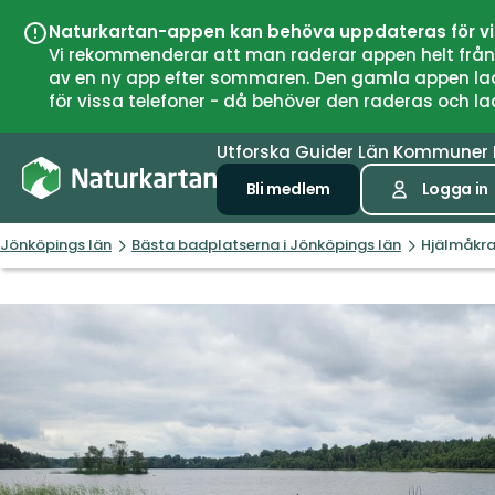
Naturkartan-appen kan behöva uppdateras för v
Vi rekommenderar att man raderar appen helt från si
av en ny app efter sommaren. Den gamla appen laddar
för vissa telefoner - då behöver den raderas och l
Utforska
Guider
Län
Kommuner
Bli medlem
Logga in
Jönköpings län
Bästa badplatserna i Jönköpings län
Hjälmåkr