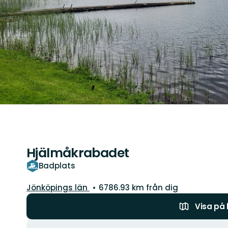
Hjälmåkrabadet
Badplats
Län:
Jönköpings län
6786.93 km från dig
Visa på
Åtgärder