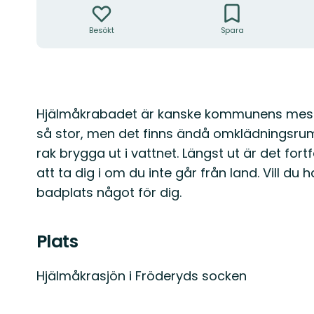
Besökt
Spara
Beskrivning
Hjälmåkrabadet är kanske kommunens mest a
så stor, men det finns ändå omklädningsrum 
rak brygga ut i vattnet. Längst ut är det fo
att ta dig i om du inte går från land. Vill d
badplats något för dig.
Plats
Hjälmåkrasjön i Fröderyds socken