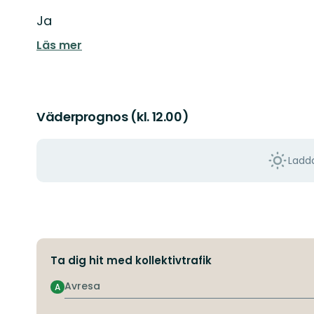
Ja
Läs mer
Väderprognos (kl. 12.00)
Ladda
Ta dig hit med kollektivtrafik
Avresa
A