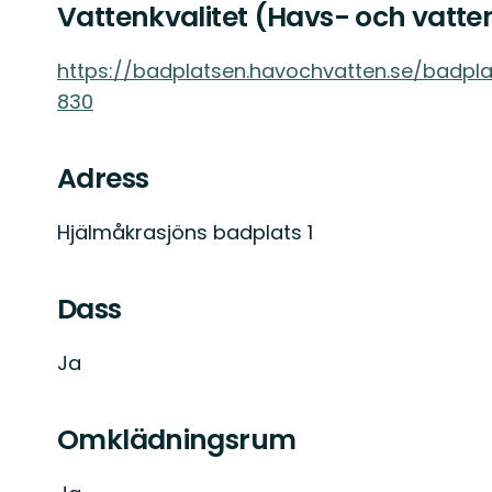
Vattenkvalitet (Havs- och vatt
https://badplatsen.havochvatten.se/badp
830
Adress
Hjälmåkrasjöns badplats 1
Dass
Ja
Omklädningsrum