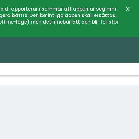
oid rapporterar i sommar att appen är seg mm.
Stän
gera bättre. Den befintliga appen skall ersättas
fline-läge) men det innebär att den blir för stor