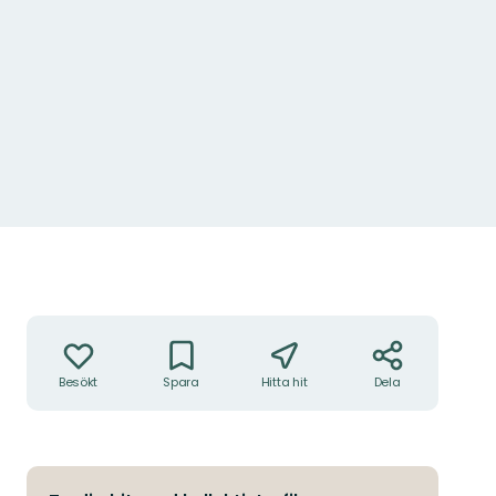
Åtgärder
Besökt
Spara
Hitta hit
Dela