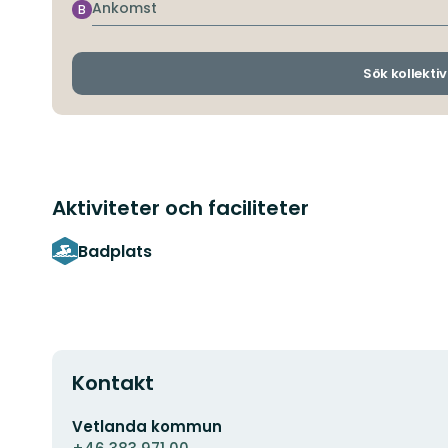
Ankomst
B
Sök kollektiv
Aktiviteter och faciliteter
Badplats
Kontakt
E-
Vetlanda kommun
postadress