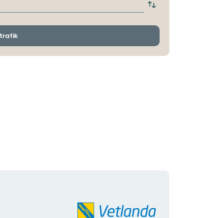
hållplats
Byt
avgångs-
och
ankomsthållplatser
trafik
Organisationens
logotyp