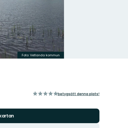
Foto: Vetlanda kommun
av
betygsätt denna plats!
5
stjärnor
 kartan