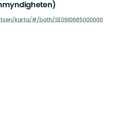
enmyndigheten)
latsen/karta/#/bath/SE0910685000000