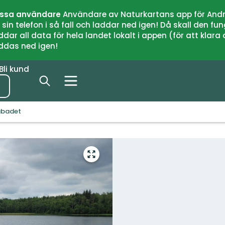
issa användare
Användare av Naturkartans app för Andr
n telefon i så fall och laddar ned igen! Då skall den fun
 all data för hela landet lokalt i appen (för att klara of
addas ned igen!
Bli kund
abadet
Gå
till
helskärmsläge