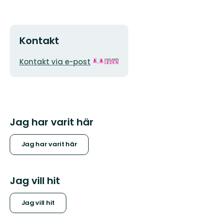
Kontakt
E-
Organisationens
Kontakt via e-post
postadress
logotyp
Jag har varit här
Jag har varit här
Jag vill hit
Jag vill hit