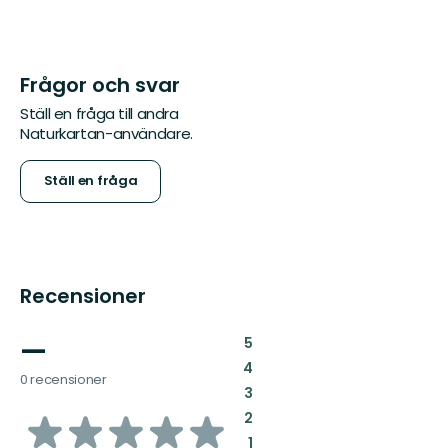
Frågor och svar
Ställ en fråga till andra
Naturkartan-användare.
Ställ en fråga
Recensioner
—
:
5
:
4
0 recensioner
:
3
av
:
2
:
1