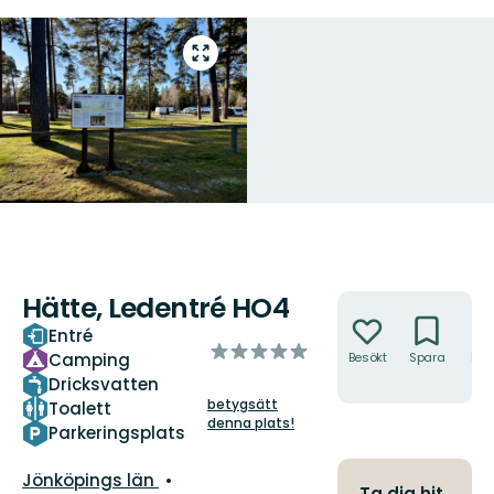
Gå
till
helskärmsläge
Hätte, Ledentré HO4
Åtgärder
Entré
av
Camping
Besökt
Spara
Hitt
5
hit
Dricksvatten
stjärnor
betygsätt
Toalett
denna plats!
Parkeringsplats
Län:
Jönköpings län
Ta dig hit