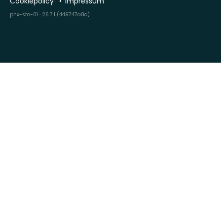
Cookiepolicy
Impressum
phx-sto-01 · 26.7.1 (449747a8c)