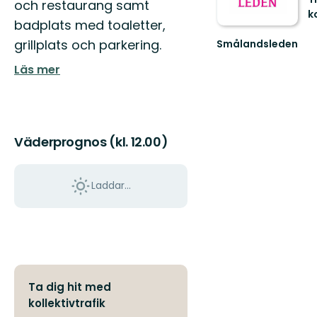
och restaurang samt
k
badplats med toaletter,
V
till
grillplats och parkering.
Smålandsleden
T
Upplev
fa
Läs mer
Smålands
na
omväxlande
natur
och
rika
kultu...
Väderprognos (kl. 12.00)
Laddar...
Ta dig hit med
kollektivtrafik