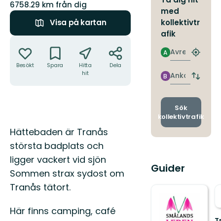
6758.29 km från dig
med
kollektivtr
Visa på kartan
afik
Åtgärder
Avresa
A
Hitta
närmas
Besökt
Spara
Hitta
Dela
hit
hållpla
Ankomst
B
Byt
avgång
och
ankomst
Sök
kollektivtrafik
Beskrivning
Hättebaden är Tranås
största badplats och
ligger vackert vid sjön
Guider
Sommen strax sydost om
Tranås tätort.
Här finns camping, café
T