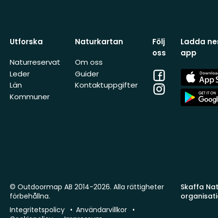
Utforska
Naturkartan
Följ
Ladda ner
oss
app
Naturreservat
Om oss
Facebook
App
Leder
Guider
Store
Län
Kontaktuppgifter
Instagram
App
Kommuner
Store
© Outdoormap AB 2014-2026. Alla rättigheter
Skaffa Natu
förbehållna.
organisat
Integritetspolicy
Användarvillkor