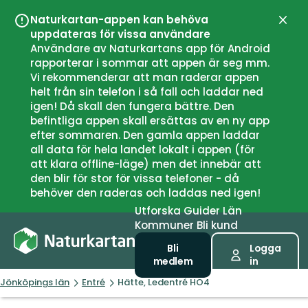
Naturkartan-appen kan behöva
Stän
uppdateras för vissa användare
Användare av Naturkartans app för Android
rapporterar i sommar att appen är seg mm.
Vi rekommenderar att man raderar appen
helt från sin telefon i så fall och laddar ned
igen! Då skall den fungera bättre. Den
befintliga appen skall ersättas av en ny app
efter sommaren. Den gamla appen laddar
all data för hela landet lokalt i appen (för
att klara offline-läge) men det innebär att
den blir för stor för vissa telefoner - då
behöver den raderas och laddas ned igen!
Utforska
Guider
Län
Kommuner
Bli kund
Bli
Logga
medlem
in
Jönköpings län
Entré
Hätte, Ledentré HO4