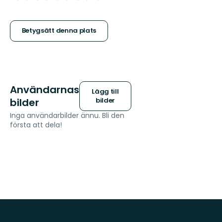
5
stjärnor
Betygsätt denna plats
Användarnas
Lägg till
bilder
bilder
Inga användarbilder ännu. Bli den
första att dela!